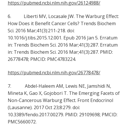
https://pubmed.ncbi.nlm.nih.gov/26124988/
6. Liberti MV, Locasale JW. The Warburg Effect:
How Does it Benefit Cancer Cells? Trends Biochem
Sci. 2016 Mar;41(3):211-218. doi:
10.1016/j.tibs.2015.12.001. Epub 2016 Jan 5. Erratum
in: Trends Biochem Sci. 2016 Mar;41(3):287. Erratum
in: Trends Biochem Sci. 2016 Mar;41(3):287. PMID:
26778478; PMCID: PMC4783224.
https://pubmed.ncbi.nlm.nih.gov/26778478/
7. Abdel-Haleem AM, Lewis NE, Jamshidi N,
Mineta K, Gao X, Gojobori T. The Emerging Facets of
Non-Cancerous Warburg Effect. Front Endocrinol
(Lausanne). 2017 Oct 23;8:279. doi:
10.3389/fendo.2017.00279. PMID: 29109698; PMCID:
PMC5660072.