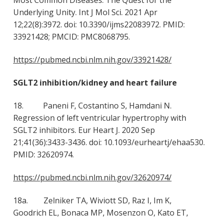
Underlying Unity. Int J Mol Sci. 2021 Apr
12;22(8):3972. doi: 10.3390/ijms22083972. PMID:
33921428; PMCID: PMC8068795.
https://pubmed.ncbi.nlm.nih.gov/33921428/
SGLT2 inhibition/kidney and heart failure
18. Paneni F, Costantino S, Hamdani N.
Regression of left ventricular hypertrophy with
SGLT2 inhibitors. Eur Heart J. 2020 Sep
21;41(36):3433-3436. doi: 10.1093/eurheartj/ehaa530.
PMID: 32620974.
https://pubmed.ncbi.nlm.nih.gov/32620974/
18a. Zelniker TA, Wiviott SD, Raz I, Im K,
Goodrich EL, Bonaca MP, Mosenzon O, Kato ET,