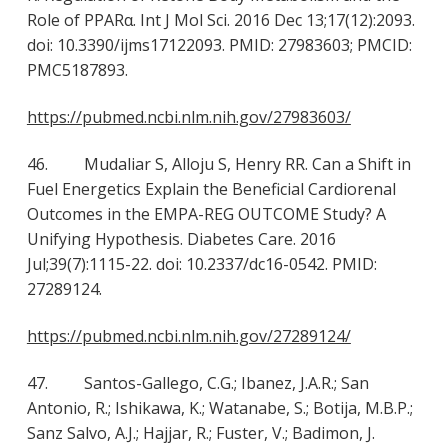
Role of PPARα. Int J Mol Sci. 2016 Dec 13;17(12):2093.
doi: 10.3390/ijms17122093. PMID: 27983603; PMCID:
PMC5187893.
https://pubmed.ncbi.nlm.nih.gov/27983603/
46. Mudaliar S, Alloju S, Henry RR. Can a Shift in
Fuel Energetics Explain the Beneficial Cardiorenal
Outcomes in the EMPA-REG OUTCOME Study? A
Unifying Hypothesis. Diabetes Care. 2016
Jul;39(7):1115-22. doi: 10.2337/dc16-0542. PMID:
27289124.
https://pubmed.ncbi.nlm.nih.gov/27289124/
47. Santos-Gallego, C.G.; Ibanez, J.A.R.; San
Antonio, R.; Ishikawa, K.; Watanabe, S.; Botija, M.B.P.;
Sanz Salvo, A.J.; Hajjar, R.; Fuster, V.; Badimon, J.