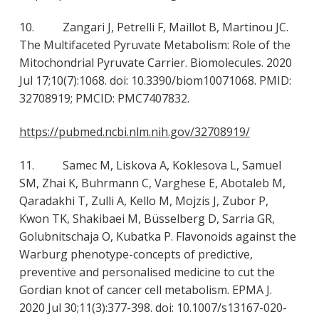
10. Zangari J, Petrelli F, Maillot B, Martinou JC.
The Multifaceted Pyruvate Metabolism: Role of the
Mitochondrial Pyruvate Carrier. Biomolecules. 2020
Jul 17;10(7):1068. doi: 10.3390/biom10071068. PMID:
32708919; PMCID: PMC7407832.
https://pubmed.ncbi.nlm.nih.gov/32708919/
11. Samec M, Liskova A, Koklesova L, Samuel
SM, Zhai K, Buhrmann C, Varghese E, Abotaleb M,
Qaradakhi T, Zulli A, Kello M, Mojzis J, Zubor P,
Kwon TK, Shakibaei M, Büsselberg D, Sarria GR,
Golubnitschaja O, Kubatka P. Flavonoids against the
Warburg phenotype-concepts of predictive,
preventive and personalised medicine to cut the
Gordian knot of cancer cell metabolism. EPMA J.
2020 Jul 30;11(3):377-398. doi: 10.1007/s13167-020-