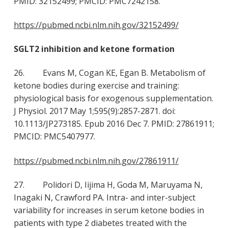
PMID: 32152499; PMCID: PMC7242158.
https://pubmed.ncbi.nlm.nih.gov/32152499/
SGLT2 inhibition and ketone formation
26. Evans M, Cogan KE, Egan B. Metabolism of
ketone bodies during exercise and training:
physiological basis for exogenous supplementation.
J Physiol. 2017 May 1;595(9):2857-2871. doi:
10.1113/JP273185. Epub 2016 Dec 7. PMID: 27861911;
PMCID: PMC5407977.
https://pubmed.ncbi.nlm.nih.gov/27861911/
27. Polidori D, Iijima H, Goda M, Maruyama N,
Inagaki N, Crawford PA. Intra- and inter-subject
variability for increases in serum ketone bodies in
patients with type 2 diabetes treated with the