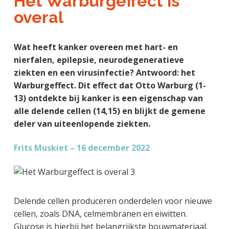
Het Warburgeffect is
a
o
k
j
overal
v
u
s
k
i
d
t
t
g
Wat heeft kanker overeen met hart- en
e
a
nierfalen, epilepsie, neurodegeneratieve
g
t
ziekten en een virusinfectie? Antwoord: het
e
i
Warburgeffect. Dit effect dat Otto Warburg (1-
n
e
13) ontdekte bij kanker is een eigenschap van
k
alle delende cellen (14,15) en blijkt de gemene
a
deler van uiteenlopende ziekten.
n
k
Frits Muskiet – 16 december 2022
e
r
Delende cellen produceren onderdelen voor nieuwe
cellen, zoals DNA, celmembranen en eiwitten.
Glucose is hierbij het belangrijkste bouwmateriaal.