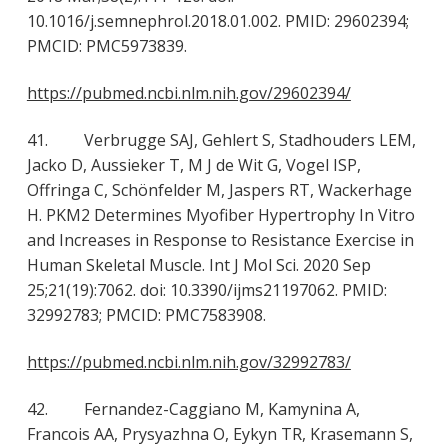
10.1016/j.semnephrol.2018.01.002. PMID: 29602394;
PMCID: PMC5973839.
https://pubmed.ncbi.nlm.nih.gov/29602394/
41. Verbrugge SAJ, Gehlert S, Stadhouders LEM,
Jacko D, Aussieker T, M J de Wit G, Vogel ISP,
Offringa C, Schönfelder M, Jaspers RT, Wackerhage
H. PKM2 Determines Myofiber Hypertrophy In Vitro
and Increases in Response to Resistance Exercise in
Human Skeletal Muscle. Int J Mol Sci. 2020 Sep
25;21(19):7062. doi: 10.3390/ijms21197062. PMID:
32992783; PMCID: PMC7583908.
https://pubmed.ncbi.nlm.nih.gov/32992783/
42. Fernandez-Caggiano M, Kamynina A,
Francois AA, Prysyazhna O, Eykyn TR, Krasemann S,