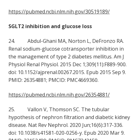
https://pubmed.ncbi.nlm.nih.gov/30519189/
SGLT2 inhibition and glucose loss
24. Abdul-Ghani MA, Norton L, DeFronzo RA.
Renal sodium-glucose cotransporter inhibition in
the management of type 2 diabetes mellitus. Am J
Physiol Renal Physiol. 2015 Dec 1;309(11):F889-900.
doi: 10.1152/ajprenal.00267.2015. Epub 2015 Sep 9.
PMID: 26354881; PMCID: PMC4669360.
https://pubmed.ncbi.nlm.nih.gov/26354881/
25. Vallon V, Thomson SC. The tubular
hypothesis of nephron filtration and diabetic kidney
disease. Nat Rev Nephrol. 2020 Jun;16(6):317-336.
doi: 10.1038/s41581-020-0256-y. Epub 2020 Mar 9.