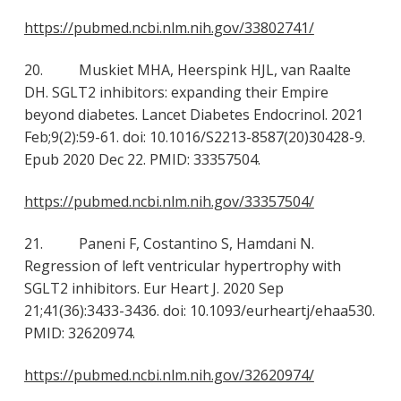
https://pubmed.ncbi.nlm.nih.gov/33802741/
20. Muskiet MHA, Heerspink HJL, van Raalte
DH. SGLT2 inhibitors: expanding their Empire
beyond diabetes. Lancet Diabetes Endocrinol. 2021
Feb;9(2):59-61. doi: 10.1016/S2213-8587(20)30428-9.
Epub 2020 Dec 22. PMID: 33357504.
https://pubmed.ncbi.nlm.nih.gov/33357504/
21. Paneni F, Costantino S, Hamdani N.
Regression of left ventricular hypertrophy with
SGLT2 inhibitors. Eur Heart J. 2020 Sep
21;41(36):3433-3436. doi: 10.1093/eurheartj/ehaa530.
PMID: 32620974.
https://pubmed.ncbi.nlm.nih.gov/32620974/