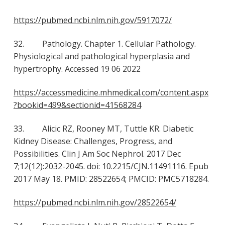
https://pubmed.ncbi.nlm.nih.gov/5917072/
32. Pathology. Chapter 1. Cellular Pathology.
Physiological and pathological hyperplasia and
hypertrophy. Accessed 19 06 2022
https://accessmedicine.mhmedical.com/content.aspx
?bookid=499&sectionid=41568284
33. Alicic RZ, Rooney MT, Tuttle KR. Diabetic
Kidney Disease: Challenges, Progress, and
Possibilities. Clin J Am Soc Nephrol. 2017 Dec
7;12(12):2032-2045. doi: 10.2215/CJN.11491116. Epub
2017 May 18. PMID: 28522654; PMCID: PMC5718284.
https://pubmed.ncbi.nlm.nih.gov/28522654/