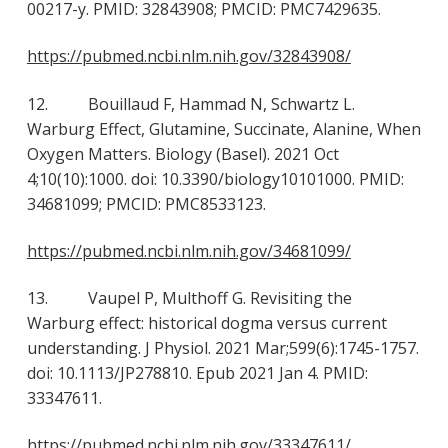
00217-y. PMID: 32843908; PMCID: PMC7429635.
https://pubmed.ncbi.nlm.nih.gov/32843908/
12. Bouillaud F, Hammad N, Schwartz L.
Warburg Effect, Glutamine, Succinate, Alanine, When
Oxygen Matters. Biology (Basel). 2021 Oct
4;10(10):1000. doi: 10.3390/biology10101000. PMID:
34681099; PMCID: PMC8533123.
https://pubmed.ncbi.nlm.nih.gov/34681099/
13. Vaupel P, Multhoff G. Revisiting the
Warburg effect: historical dogma versus current
understanding. J Physiol. 2021 Mar;599(6):1745-1757.
doi: 10.1113/JP278810. Epub 2021 Jan 4. PMID:
33347611.
https://pubmed.ncbi.nlm.nih.gov/33347611/