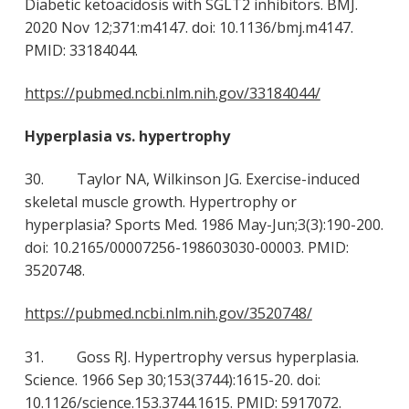
Diabetic ketoacidosis with SGLT2 inhibitors. BMJ.
2020 Nov 12;371:m4147. doi: 10.1136/bmj.m4147.
PMID: 33184044.
https://pubmed.ncbi.nlm.nih.gov/33184044/
Hyperplasia vs. hypertrophy
30. Taylor NA, Wilkinson JG. Exercise-induced
skeletal muscle growth. Hypertrophy or
hyperplasia? Sports Med. 1986 May-Jun;3(3):190-200.
doi: 10.2165/00007256-198603030-00003. PMID:
3520748.
https://pubmed.ncbi.nlm.nih.gov/3520748/
31. Goss RJ. Hypertrophy versus hyperplasia.
Science. 1966 Sep 30;153(3744):1615-20. doi:
10.1126/science.153.3744.1615. PMID: 5917072.