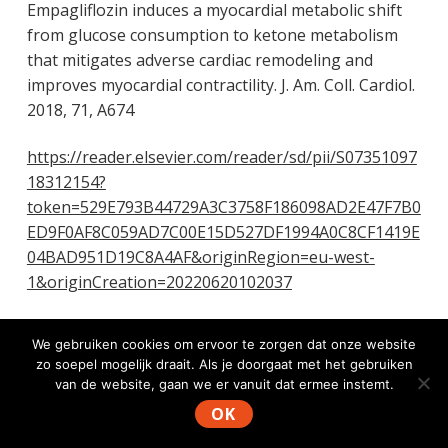
Empagliflozin induces a myocardial metabolic shift
from glucose consumption to ketone metabolism
that mitigates adverse cardiac remodeling and
improves myocardial contractility. J. Am. Coll. Cardiol.
2018, 71, A674
https://reader.elsevier.com/reader/sd/pii/S07351097
18312154?
token=529E793B44729A3C3758F186098AD2E47F7B0
ED9F0AF8C059AD7C00E15D527DF1994A0C8CF1419E
04BAD951D19C8A4AF&originRegion=eu-west-
1&originCreation=20220620102037
48. McCommis KS, Kovacs A, Weinheimer CJ,
We gebruiken cookies om ervoor te zorgen dat onze website
Shew TM, Koves TR, Ilkayeva OR, Kamm DR, Pyles
zo soepel mogelijk draait. Als je doorgaat met het gebruiken
KD, King MT, Veech RL, DeBosch BJ, Muoio DM,
van de website, gaan we er vanuit dat ermee instemt.
Gross RW, Finck BN. Nutritional modulation of heart
OK
failure in mitochondrial pyruvate carrier-deficient