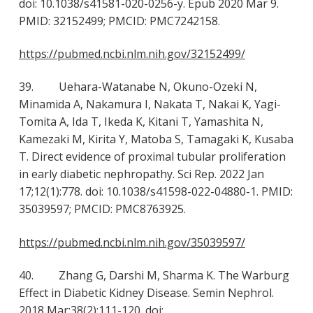
doi: 10.1038/s41581-020-0256-y. Epub 2020 Mar 9.
PMID: 32152499; PMCID: PMC7242158.
https://pubmed.ncbi.nlm.nih.gov/32152499/
39. Uehara-Watanabe N, Okuno-Ozeki N,
Minamida A, Nakamura I, Nakata T, Nakai K, Yagi-
Tomita A, Ida T, Ikeda K, Kitani T, Yamashita N,
Kamezaki M, Kirita Y, Matoba S, Tamagaki K, Kusaba
T. Direct evidence of proximal tubular proliferation
in early diabetic nephropathy. Sci Rep. 2022 Jan
17;12(1):778. doi: 10.1038/s41598-022-04880-1. PMID:
35039597; PMCID: PMC8763925.
https://pubmed.ncbi.nlm.nih.gov/35039597/
40. Zhang G, Darshi M, Sharma K. The Warburg
Effect in Diabetic Kidney Disease. Semin Nephrol.
2018 Mar;38(2):111-120. doi: