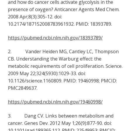
and how do cancer cells activate glycolysis in the
presence of oxygen? Anticancer Agents Med Chem.
2008 Apr;8(3):305-12. doi:
10.2174/187152008783961932. PMID: 18393789.
https://pubmed.ncbi.nlm.nih.gov/18393789/
2. Vander Heiden MG, Cantley LC, Thompson
CB. Understanding the Warburg effect: the
metabolic requirements of cell proliferation. Science.
2009 May 22;324(5930):1029-33. doi:
10.1126/science.1160809. PMID: 19460998; PMCID:
PMC2849637.
https://pubmed.ncbi.nlm.nih.gov/19460998/
3. Dang CV. Links between metabolism and
cancer. Genes Dev. 2012 May 1;26(9):877-90. doi:
10.1101/gad.189365.112. PMID: 22549953; PMCID: