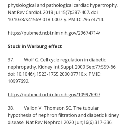
physiological and pathological cardiac hypertrophy.
Nat Rev Cardiol. 2018 Jul;15(7):387-407. doi:
10.1038/s41569-018-0007-y. PMID: 29674714.
https://pubmed.ncbi.nlm.nih.gov/29674714/
Stuck in Warburg effect
37. Wolf G. Cell cycle regulation in diabetic
nephropathy. Kidney Int Suppl. 2000 Sep;77:S59-66.
doi: 10.1046/j.1523-1755.2000.07710.x. PMID:
10997692.
https://pubmed.ncbi.nlm.nih.gov/10997692/
38. Vallon V, Thomson SC. The tubular
hypothesis of nephron filtration and diabetic kidney
disease. Nat Rev Nephrol. 2020 Jun;16(6):317-336.