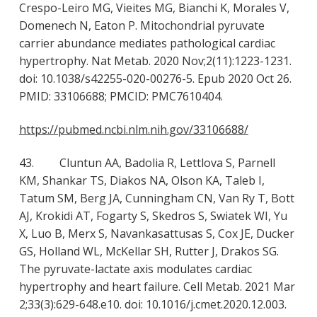
Crespo-Leiro MG, Vieites MG, Bianchi K, Morales V,
Domenech N, Eaton P. Mitochondrial pyruvate
carrier abundance mediates pathological cardiac
hypertrophy. Nat Metab. 2020 Nov;2(11):1223-1231.
doi: 10.1038/s42255-020-00276-5. Epub 2020 Oct 26.
PMID: 33106688; PMCID: PMC7610404.
https://pubmed.ncbi.nlm.nih.gov/33106688/
43. Cluntun AA, Badolia R, Lettlova S, Parnell
KM, Shankar TS, Diakos NA, Olson KA, Taleb I,
Tatum SM, Berg JA, Cunningham CN, Van Ry T, Bott
AJ, Krokidi AT, Fogarty S, Skedros S, Swiatek WI, Yu
X, Luo B, Merx S, Navankasattusas S, Cox JE, Ducker
GS, Holland WL, McKellar SH, Rutter J, Drakos SG.
The pyruvate-lactate axis modulates cardiac
hypertrophy and heart failure. Cell Metab. 2021 Mar
2;33(3):629-648.e10. doi: 10.1016/j.cmet.2020.12.003.