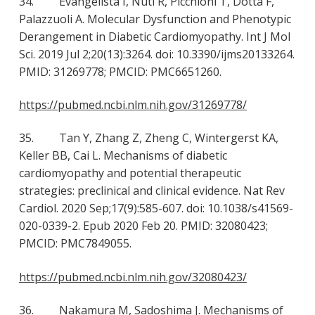
34. Evangelista I, Nuti R, Picchioni T, Dotta F,
Palazzuoli A. Molecular Dysfunction and Phenotypic
Derangement in Diabetic Cardiomyopathy. Int J Mol
Sci. 2019 Jul 2;20(13):3264. doi: 10.3390/ijms20133264.
PMID: 31269778; PMCID: PMC6651260.
https://pubmed.ncbi.nlm.nih.gov/31269778/
35. Tan Y, Zhang Z, Zheng C, Wintergerst KA,
Keller BB, Cai L. Mechanisms of diabetic
cardiomyopathy and potential therapeutic
strategies: preclinical and clinical evidence. Nat Rev
Cardiol. 2020 Sep;17(9):585-607. doi: 10.1038/s41569-
020-0339-2. Epub 2020 Feb 20. PMID: 32080423;
PMCID: PMC7849055.
https://pubmed.ncbi.nlm.nih.gov/32080423/
36. Nakamura M, Sadoshima J. Mechanisms of