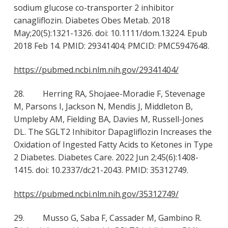
sodium glucose co-transporter 2 inhibitor
canagliflozin. Diabetes Obes Metab. 2018
May;20(5):1321-1326. doi: 10.1111/dom.13224. Epub
2018 Feb 14. PMID: 29341404; PMCID: PMC5947648.
https://pubmed.ncbi.nlm.nih.gov/29341404/
28. Herring RA, Shojaee-Moradie F, Stevenage
M, Parsons I, Jackson N, Mendis J, Middleton B,
Umpleby AM, Fielding BA, Davies M, Russell-Jones
DL. The SGLT2 Inhibitor Dapagliflozin Increases the
Oxidation of Ingested Fatty Acids to Ketones in Type
2 Diabetes. Diabetes Care. 2022 Jun 2;45(6):1408-
1415. doi: 10.2337/dc21-2043. PMID: 35312749.
https://pubmed.ncbi.nlm.nih.gov/35312749/
29. Musso G, Saba F, Cassader M, Gambino R.