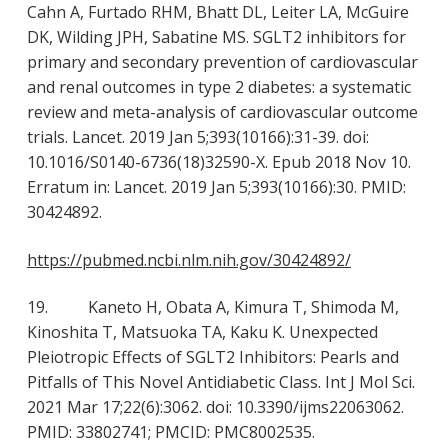
Cahn A, Furtado RHM, Bhatt DL, Leiter LA, McGuire
DK, Wilding JPH, Sabatine MS. SGLT2 inhibitors for
primary and secondary prevention of cardiovascular
and renal outcomes in type 2 diabetes: a systematic
review and meta-analysis of cardiovascular outcome
trials. Lancet. 2019 Jan 5;393(10166):31-39. doi:
10.1016/S0140-6736(18)32590-X. Epub 2018 Nov 10.
Erratum in: Lancet. 2019 Jan 5;393(10166):30. PMID:
30424892.
https://pubmed.ncbi.nlm.nih.gov/30424892/
19. Kaneto H, Obata A, Kimura T, Shimoda M,
Kinoshita T, Matsuoka TA, Kaku K. Unexpected
Pleiotropic Effects of SGLT2 Inhibitors: Pearls and
Pitfalls of This Novel Antidiabetic Class. Int J Mol Sci.
2021 Mar 17;22(6):3062. doi: 10.3390/ijms22063062.
PMID: 33802741; PMCID: PMC8002535.