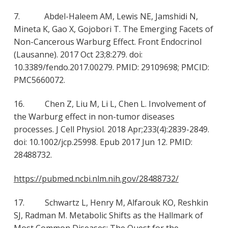
7. Abdel-Haleem AM, Lewis NE, Jamshidi N,
Mineta K, Gao X, Gojobori T. The Emerging Facets of
Non-Cancerous Warburg Effect. Front Endocrinol
(Lausanne). 2017 Oct 23;8:279. doi:
10.3389/fendo.2017.00279. PMID: 29109698; PMCID:
PMC5660072.
16. Chen Z, Liu M, Li L, Chen L. Involvement of
the Warburg effect in non-tumor diseases
processes. J Cell Physiol. 2018 Apr;233(4):2839-2849.
doi: 10.1002/jcp.25998. Epub 2017 Jun 12. PMID:
28488732.
https://pubmed.ncbi.nlm.nih.gov/28488732/
17. Schwartz L, Henry M, Alfarouk KO, Reshkin
SJ, Radman M. Metabolic Shifts as the Hallmark of
Most Common Diseases: The Quest for the