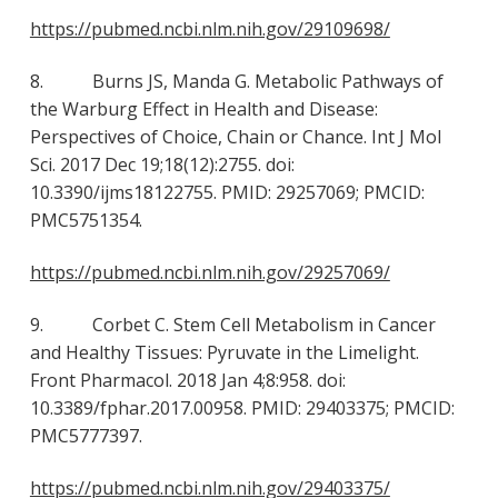
https://pubmed.ncbi.nlm.nih.gov/29109698/
8. Burns JS, Manda G. Metabolic Pathways of
the Warburg Effect in Health and Disease:
Perspectives of Choice, Chain or Chance. Int J Mol
Sci. 2017 Dec 19;18(12):2755. doi:
10.3390/ijms18122755. PMID: 29257069; PMCID:
PMC5751354.
https://pubmed.ncbi.nlm.nih.gov/29257069/
9. Corbet C. Stem Cell Metabolism in Cancer
and Healthy Tissues: Pyruvate in the Limelight.
Front Pharmacol. 2018 Jan 4;8:958. doi:
10.3389/fphar.2017.00958. PMID: 29403375; PMCID:
PMC5777397.
https://pubmed.ncbi.nlm.nih.gov/29403375/