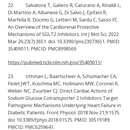
22. Salvatore T, Galiero R, Caturano A, Rinaldi L,
Di Martino A, Albanese G, Di Salvo J, Epifani R,
Marfella R, Docimo G, Lettieri M, Sardu C, Sasso FC.
An Overview of the Cardiorenal Protective
Mechanisms of SGLT2 Inhibitors. Int J Mol Sci. 2022
Mar 26;23(7):3651. doi: 10.3390/ijms23073651. PMID:
35409011; PMCID: PMC8998569.
https://pubmed.ncbi.nlm.nih.gov/35409011/
23. Uthman L, Baartscheer A, Schumacher CA,
Fiolet JWT, Kuschma MC, Hollmann MW, Coronel R,
Weber NC, Zuurbier CJ. Direct Cardiac Actions of
Sodium Glucose Cotransporter 2 Inhibitors Target
Pathogenic Mechanisms Underlying Heart Failure in
Diabetic Patients. Front Physiol. 2018 Nov 21;9:1575.
doi: 10.3389/fphys.2018.01575. PMID: 30519189;
PMCID: PMC6259641.