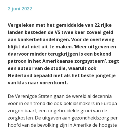
g
a
o
k
2 juni 2022
e
v
u
s
n
i
d
t
Vergeleken met het gemiddelde van 22 rijke
k
g
landen besteden de VS twee keer zoveel geld
a
a
aan kankerbehandelingen. Voor de overleving
n
t
blijkt dat niet uit te maken. ‘Meer uitgeven en
k
i
daarvoor minder terugkrijgen is een bekend
e
e
patroon in het Amerikaanse zorgsysteem’, zegt
r
een auteur van de studie, waaruit ook
Nederland bepaald niet als het beste jongetje
van klas naar voren komt.
De Verenigde Staten gaan de wereld al decennia
voor in een trend die ook beleidsmakers in Europa
zorgen baart, een ongebreidelde groei van de
zorgkosten. De uitgaven aan gezondheidszorg per
hoofd van de bevolking zijn in Amerika de hoogste