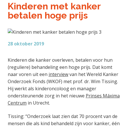
a
o
k
Kinderen met kanker
j
v
u
s
betalen hoge prijs
k
i
d
t
t
g
e
a
g
t
e
28 oktober 2019
i
n
e
k
Kinderen die kanker overleven, betalen voor hun
a
(reguliere) behandeling een hoge prijs. Dat komt
n
naar voren uit een
interview
van het Wereld Kanker
k
Onderzoek Fonds (WKOF) met prof. dr. Wim Tissing.
e
Hij werkt als kinderoncoloog en manager
r
ondersteunende zorg in het nieuwe
Prinses Máxima
Centrum
in Utrecht.
Tissing: “Onderzoek laat zien dat 70 procent van de
mensen die als kind behandeld zijn voor kanker, één