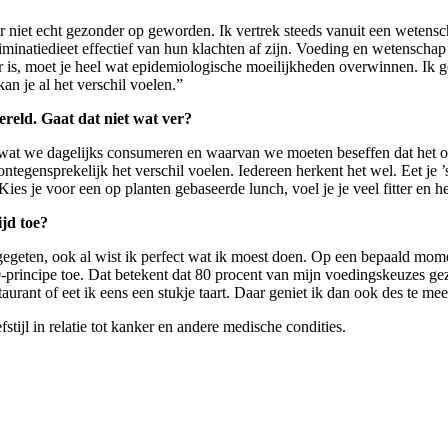
er niet echt gezonder op geworden. Ik vertrek steeds vanuit een wetensc
liminatiedieet effectief van hun klachten af zijn. Voeding en wetenschap
s, moet je heel wat epidemiologische moeilijkheden overwinnen. Ik geef t
an je al het verschil voelen.”
reld. Gaat dat niet wat ver?
ts wat we dagelijks consumeren en waarvan we moeten beseffen dat het 
ntegensprekelijk het verschil voelen. Iedereen herkent het wel. Eet je 
ies je voor een op planten gebaseerde lunch, voel je je veel fitter en he
ijd toe?
gegeten, ook al wist ik perfect wat ik moest doen. Op een bepaald mom
-principe toe. Dat betekent dat 80 procent van mijn voedingskeuzes gez
aurant of eet ik eens een stukje taart. Daar geniet ik dan ook des te mee
tijl in relatie tot kanker en andere medische condities.