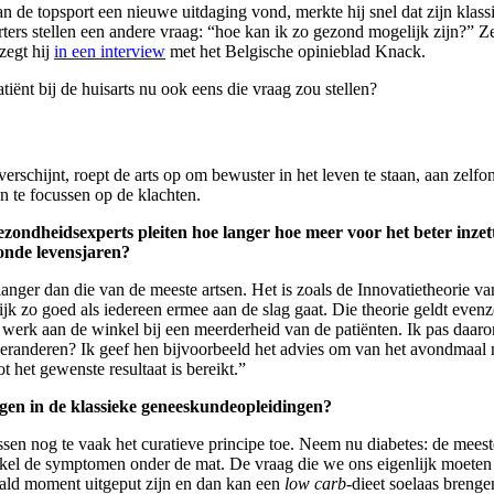
 de topsport een nieuwe uitdaging vond, merkte hij snel dat zijn klassi
ers stellen een andere vraag: “hoe kan ik zo gezond mogelijk zijn?” Ze
zegt hij
in een interview
met het Belgische opinieblad Knack.
ënt bij de huisarts nu ook eens die vraag zou stellen?
 verschijnt, roept de arts op om bewuster in het leven te staan, aan ze
n te focussen op de klachten.
ezondheidsexperts pleiten hoe langer hoe meer voor het beter inze
zonde levensjaren?
el langer dan die van de meeste artsen. Het is zoals de Innovatietheorie 
elijk zo goed als iedereen ermee aan de slag gaat. Die theorie geldt eve
g werk aan de winkel bij een meerderheid van de patiënten. Ik pas daaro
n veranderen? Ik geef hen bijvoorbeeld het advies om van het avondmaal n
 het gewenste resultaat is bereikt.”
ngen in de klassieke geneeskundeopleidingen?
passen nog te vaak het curatieve principe toe. Neem nu diabetes: de mees
el de symptomen onder de mat. De vraag die we ons eigenlijk moeten s
aald moment uitgeput zijn en dan kan een
low carb-
dieet soelaas brenge