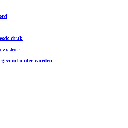
erd
zesde druk
an gezond ouder worden