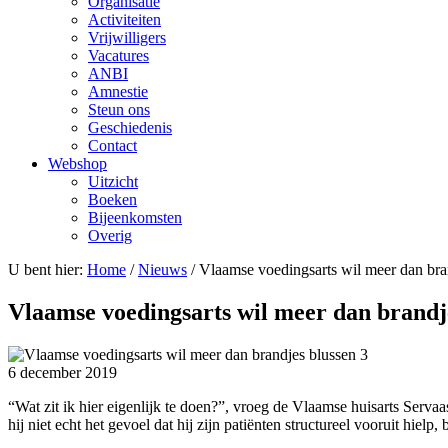
Organisatie
Activiteiten
Vrijwilligers
Vacatures
ANBI
Amnestie
Steun ons
Geschiedenis
Contact
Webshop
Uitzicht
Boeken
Bijeenkomsten
Overig
U bent hier:
Home
/
Nieuws
/ Vlaamse voedingsarts wil meer dan bra
Vlaamse voedingsarts wil meer dan brandj
6 december 2019
“Wat zit ik hier eigenlijk te doen?”, vroeg de Vlaamse huisarts Serva
hij niet echt het gevoel dat hij zijn patiënten structureel vooruit hiel