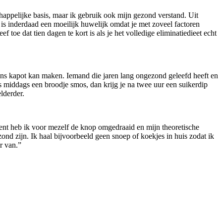
happelijke basis, maar ik gebruik ook mijn gezond verstand. Uit
 is inderdaad een moeilijk huwelijk omdat je met zoveel factoren
oe dat tien dagen te kort is als je het volledige eliminatiedieet echt
ons kapot kan maken. Iemand die jaren lang ongezond geleefd heeft en
’s middags een broodje smos, dan krijg je na twee uur een suikerdip
lderder.
ent heb ik voor mezelf de knop omgedraaid en mijn theoretische
ond zijn. Ik haal bijvoorbeeld geen snoep of koekjes in huis zodat ik
r van.”