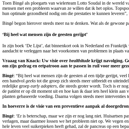
Toen Bingé als ploegarts van wielerteam Lotto Soudal in de wereld van
mensen met een probleem waarvan ze willen dat ik het oplos. Topsport
hun optimale gezondheid nodig om die prestaties te kunnen leveren”, 
Bingé begon hierover steeds meer na te denken. Wat als de gewone pati
‘Bij heel wat mensen zijn de geesten gerijpt’
In zijn boek ‘De Lijst’, dat binnenkort ook in Nederland en Frankrijk
aandacht te verleggen naar het voorkomen van problemen in plaats va
Vraaag van Knack: Uw visie over
healthitude
krijgt navolging. G
om zijn gedrag en eetpatroon aan te passen in ruil voor meer ge
Bingé
: “Bij heel wat mensen zijn de geesten al een tijdje gerijpt, ve
een handvol
geeks
tot die groep zich steeds meer uitbreidt en uiteind
redelijke groep
early adopters
, die steeds groter wordt. Toch is er no
de patiënt er op dit moment uit en hoe kan ik daar iets heel klein aa
planten gebaseerde voeding. Daarna volgen steeds meer interventies tot
In hoeverre is de visie van een preventieve aanpak al doorgedro
Bingé
: ‘Er is beterschap, maar we zijn er nog lang niet. Huisartsen 
verlagen, maar daarmee lossen we het probleem niet op. We vegen enk
hele leven veel suikerpieken heeft gehad, zal de pancreas op een bep