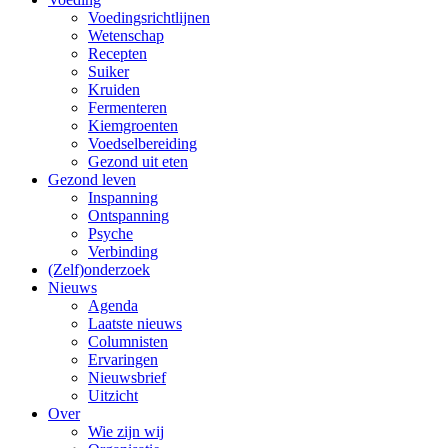
Voedingsrichtlijnen
Wetenschap
Recepten
Suiker
Kruiden
Fermenteren
Kiemgroenten
Voedselbereiding
Gezond uit eten
Gezond leven
Inspanning
Ontspanning
Psyche
Verbinding
(Zelf)onderzoek
Nieuws
Agenda
Laatste nieuws
Columnisten
Ervaringen
Nieuwsbrief
Uitzicht
Over
Wie zijn wij