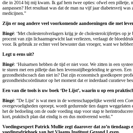
die in 2014 bij mij kwam. Ik gaf hem twee opties: ofwel een pilletje, n
aanpassen? Het resultaat was dat de man na vijf jaar diabetesvrij wa
medicijnen.”
Zijn er nog andere veel voorkomende aandoeningen die met leve
Bingé
: ‘Met cholesterolverlagers krijg je de cholesterolcijfertjes op 
procent van zijn lichaamsgewicht laat verliezen, verlaagt de bloeddru
voor. Ik gebruik ze echter veel bewuster dan vroeger, want we hebben 
Legt u eens uit?
Bingé
: ‘Huisartsen hebben de tijd er niet voor. We zitten in een sy
te sturen met een pilletje dan hen levensstijlbegeleiding te geven. E
gezondheidscoach dan niet in? Dat zijn economisch goedkopere profiel
gezondheidscoördinator op het moment dat er inderdaad curatieve bes
Een van die tools is uw boek ‘De Lijst’, waarin u op een praktis
Bingé
: ”De Lijst’ is wat men in de wetenschappelijke wereld een
Com
overgevoeligheden oproept, wordt gedurende tien dagen weggelaten en 
het de bedoeling om de oude voeding stap voor stap te herintroducer
kort, praktisch plan dat eindig is en dus motiverend werkt.”
Voedingsexpert Patrick Mullie zegt daarover dat zo’n tiendaags el
voedingsdriehoek van het Vlaams Instituut Gezond Leven.