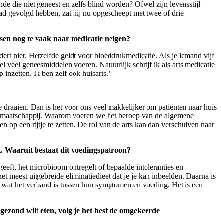
nde die niet geneest en zelfs blind worden? Ofwel zijn levensstijl
ad gevolgd hebben, zat hij nu opgescheept met twee of drie
en nog te vaak naar medicatie neigen?
indert niet. Hetzelfde geldt voor bloeddrukmedicatie. Als je iemand vijf
l veel geneesmiddelen voeren. Natuurlijk schrijf ik als arts medicatie
inzetten. Ik ben zelf ook huisarts.’
 draaien. Dan is het voor ons veel makkelijker om patiënten naar huis
n de maatschappij. Waarom voeren we het beroep van de algemene
op een rijtje te zetten. De rol van de arts kan dan verschuiven naar
t. Waaruit bestaat dit voedingspatroon?
geeft, het microbioom ontregelt of bepaalde intoleranties en
meest uitgebreide eliminatiedieet dat je je kan inbeelden. Daarna is
 wat het verband is tussen hun symptomen en voeding. Het is een
 gezond wilt eten, volg je het best de omgekeerde