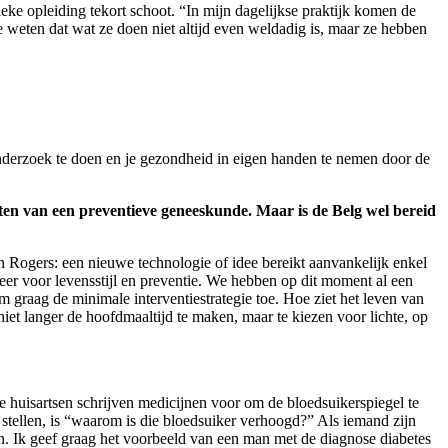
eke opleiding tekort schoot. “In mijn dagelijkse praktijk komen de
 weten dat wat ze doen niet altijd even weldadig is, maar ze hebben
lfonderzoek te doen en je gezondheid in eigen handen te nemen door de
tten van een preventieve geneeskunde. Maar is de Belg wel bereid
van Rogers: een nieuwe technologie of idee bereikt aanvankelijk enkel
nzeer voor levensstijl en preventie. We hebben op dit moment al een
m graag de minimale interventiestrategie toe. Hoe ziet het leven van
iet langer de hoofdmaaltijd te maken, maar te kiezen voor lichte, op
te huisartsen schrijven medicijnen voor om de bloedsuikerspiegel te
tellen, is “waarom is die bloedsuiker verhoogd?” Als iemand zijn
n. Ik geef graag het voorbeeld van een man met de diagnose diabetes