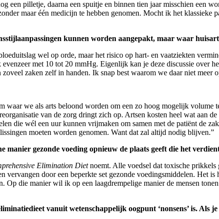
og een pilletje, daarna een spuitje en binnen tien jaar misschien een wo
s zonder maar één medicijn te hebben genomen. Mocht ik het klassieke p
nsstijlaanpassingen kunnen worden aangepakt, maar waar huisarts
je bloeduitslag wel op orde, maar het risico op hart- en vaatziekten verm
k evenzeer met 10 tot 20 mmHg. Eigenlijk kan je deze discussie over hee
zoveel zaken zelf in handen. Ik snap best waarom we daar niet meer op 
steem waar we als arts beloond worden om een zo hoog mogelijk volume te
en reorganisatie van de zorg dringt zich op. Artsen kosten heel wat aa
en die wél een uur kunnen vrijmaken om samen met de patiënt de zaken 
lissingen moeten worden genomen. Want dat zal altijd nodig blijven.”
che manier gezonde voeding opnieuw de plaats geeft die het verdien
prehensive Elimination Diet
noemt. Alle voedsel dat toxische prikkels 
vervangen door een beperkte set gezonde voedingsmiddelen. Het is het 
en. Op die manier wil ik op een laagdrempelige manier de mensen tonen
iminatiedieet vanuit wetenschappelijk oogpunt ‘nonsens’ is. Als je