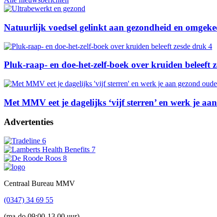
Natuurlijk voedsel gelinkt aan gezondheid en omgeke
Pluk-raap- en doe-het-zelf-boek over kruiden beleeft 
Met MMV eet je dagelijks ‘vijf sterren’ en werk je a
Advertenties
Footer
Centraal Bureau MMV
(0347) 34 69 55
(ma-do 09:00-13.00 uur)