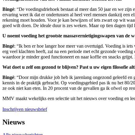
Bingé
: “De voedingsdriehoek bestaat al meer dan 50 jaar en we zijn 
ervaring weet ik dat er ondertussen al heel veel mensen dankzij een e
rekening moet houden. Voor je kan bewijzen of iets zwart op wit waar i
goed wilt doen. De ideale duur is zes weken. Maar op tien dagen tijd k
U noemt voeding het grootste massavernietigingswapen van de we
Bingé
: “Ik ben er hoe langer hoe meer van overtuigd. Voeding is ie
erg veel klachten heeft, zal na een periode met echt gezonde voeding o
waardoor je minder goed functioneert en naar koffie en snacks grijpt. K
Wat doet u zelf om gezond te blijven? Past u uw eigen filosofie alt
Bingé
: “Door mijn drukke job heb ik jarenlang ongezond geleefd en 
kennis in de praktijk gebracht. Op voedingsgebied pas ik nu het 80/20
ze ook niet kan eten. In 20 procent van de gevallen ga ik ofwel op rest
MMV maakt wekelijks een selectie uit het nieuws over voeding en leefs
Inschrijven nieuwsbrief
Nieuws
Alle nieuwsberichten