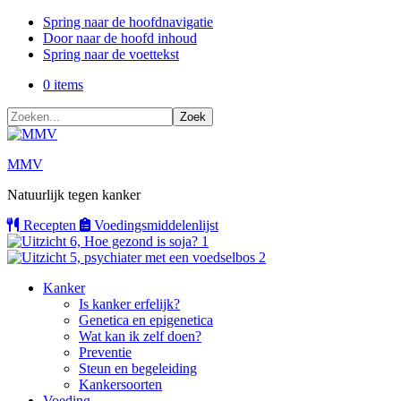
Spring naar de hoofdnavigatie
Door naar de hoofd inhoud
Spring naar de voettekst
0 items
Zoeken...
MMV
Natuurlijk tegen kanker
Recepten
Voedings
middelenlijst
Kanker
Is kanker erfelijk?
Genetica en epigenetica
Wat kan ik zelf doen?
Preventie
Steun en begeleiding
Kankersoorten
Voeding