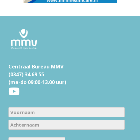
F
o
o
t
Centraal Bureau MMV
e
(0347) 34 69 55
r
(ma-do 09:00-13.00 uur)
N
a
V
m
o
e
A
o