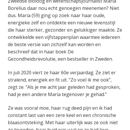
Zweedse bioloog en wetenschapsjournalist Maria
Borelius daar nou echt genoegen meenemen? Niet
dus. Maria (59) ging op zoek naar haar oude,
energieke zelf en ontdekte een nieuwe levensstijl
die haar sterker, gezonder en gelukkiger maakte. Ze
ontwikkelde een vijfstappenplan waarmee iedereen
de beste versie van zichzelf kan worden en
beschreef dat in haar boek De
Gezondheidsrevolutie, een bestseller in Zweden.
In juli 2020 viert ze haar 60e verjaardag. Ze ziet er
stralend, energiek en fit uit. “Zo voel ik me ook”,
zegt ze. “Als je me acht jaar geleden had gesproken,
had je een andere Maria tegenover je gehad.”
Ze was vooral moe, haar rug deed pijn en ik had
constant last van een zere keel en een chronische
blaasontsteking. Met haar uiterlijk was ze ook niet
zo tevreden, haar huid was vaal en ze had love