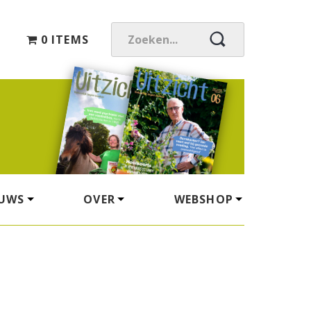
0 ITEMS
Z
O
E
K
E
N
.
.
.
EUWS
OVER
WEBSHOP