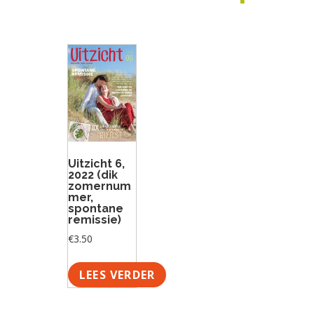
a
o
k
k
v
u
s
t
i
d
t
e
g
g
a
e
t
n
i
k
e
a
n
Uitzicht 6,
k
2022 (dik
zomernum
e
mer,
spontane
r
remissie)
€
3.50
LEES VERDER