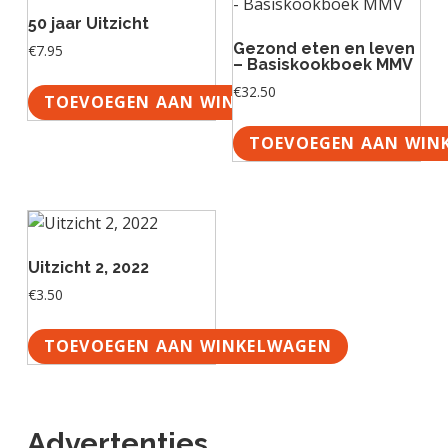
g
a
o
k
50 jaar Uitzicht
e
v
u
s
Gezond eten en leven
€
7.95
n
i
d
t
– Basiskookboek MMV
k
g
€
32.50
TOEVOEGEN AAN WINKELWAGEN
a
a
n
t
TOEVOEGEN AAN WIN
k
i
e
e
r
Uitzicht 2, 2022
€
3.50
TOEVOEGEN AAN WINKELWAGEN
Advertenties