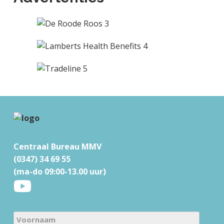
F
o
Centraal Bureau MMV
o
(0347) 34 69 55
t
(ma-do 09:00-13.00 uur)
e
r
N