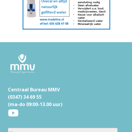
F
o
o
t
Centraal Bureau MMV
e
(0347) 34 69 55
r
(ma-do 09:00-13.00 uur)
N