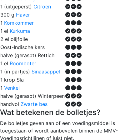
1 (uitgeperst)
Citroen
300 g
Haver
1
Komkommer
1 el
Kurkuma
2 el
olijfolie
Oost-Indische kers
halve (geraspt)
Rettich
1 el
Roomboter
1 (in partjes)
Sinaasappel
1 krop
Sla
1
Venkel
halve (geraspt)
Winterpeen
handvol
Zwarte bes
Wat betekenen de bolletjes?
De bolletjes geven aan of een voedingsmiddel is
toegestaan of wordt aanbevolen binnen de MMV-
Voedingsrichtlijnen of juist niet.