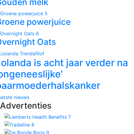
Gouden melk
roene powerjuice
vernight Oats
olanda is acht jaar verder na
ongeneeslijke’
baarmoederhalskanker
aatste nieuws
Advertenties