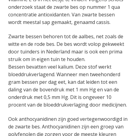
g
a
o
k
onderzoek staat de zwarte bes op nummer 1 qua
e
v
u
s
concentratie antioxidanten. Van zwarte bessen
n
i
d
t
wordt meestal sap gemaakt, genaamd cassis.
k
g
a
a
Zwarte bessen behoren tot de aalbes, net zoals de
n
t
witte en de rode bes. De bes wordt volop gekweekt
k
i
door tuinders in Nederland maar is ook een prima
e
e
struik om in eigen tuin te houden.
r
Bessen bevatten veel kalium. Deze stof werkt
bloeddrukverlagend. Wanneer men tweehonderd
gram bessen per dag eet, kan dat leiden tot een
daling van de bovendruk met 1 mm Hg en van de
onderdruk met 0,5 mm Hg. Dit is ongeveer 10
procent van de bloeddrukverlaging door medicijnen.
Ook anthocyanidinen zijn goed vertegenwoordigd in
de zwarte bes. Anthocyanidinen zijn een groep van
polyfenolen die zorgen voor de meeste kleuren