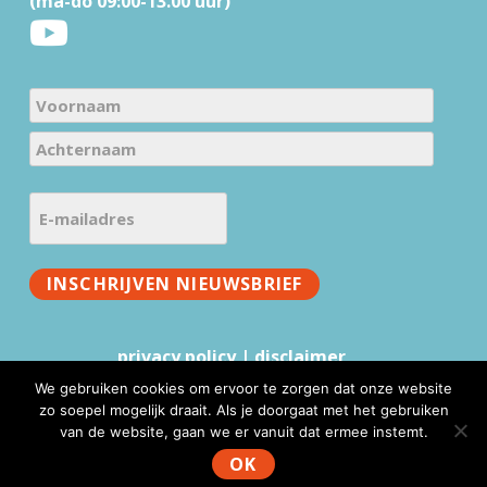
(ma-do 09:00-13.00 uur)
N
a
V
m
o
e
A
o
E
c
(
r
-
h
V
n
m
t
e
a
INSCHRIJVEN NIEUWSBRIEF
a
e
r
a
i
r
e
m
l
n
i
privacy policy
|
disclaimer
a
a
s
We gebruiken cookies om ervoor te zorgen dat onze website
a
d
t
zo soepel mogelijk draait. Als je doorgaat met het gebruiken
m
r
)
van de website, gaan we er vanuit dat ermee instemt.
www.mmv.nl © 2026 |
Website realisatie & advies
:
e
WebFundament
OK
s