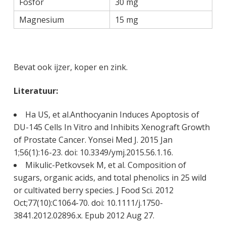
Fosfor
30 mg
Magnesium
15 mg
Bevat ook ijzer, koper en zink.
Literatuur:
Ha US, et al.Anthocyanin Induces Apoptosis of
DU-145 Cells In Vitro and Inhibits Xenograft Growth
of Prostate Cancer. Yonsei Med J. 2015 Jan
1;56(1):16-23. doi: 10.3349/ymj.2015.56.1.16.
Mikulic-Petkovsek M, et al. Composition of
sugars, organic acids, and total phenolics in 25 wild
or cultivated berry species. J Food Sci. 2012
Oct;77(10):C1064-70. doi: 10.1111/j.1750-
3841.2012.02896.x. Epub 2012 Aug 27.