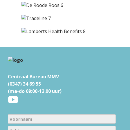
F
o
Centraal Bureau MMV
o
(0347) 34 69 55
t
(ma-do 09:00-13.00 uur)
e
r
N
a
V