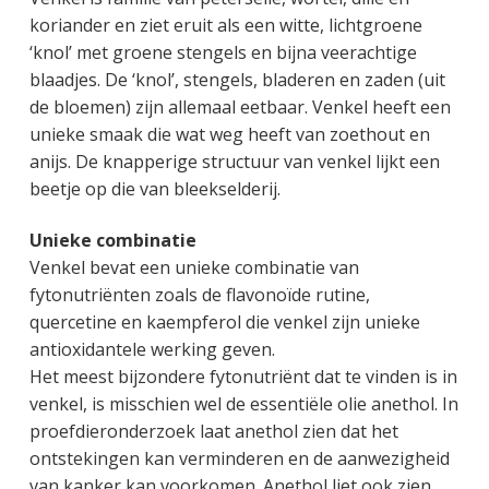
g
a
o
k
koriander en ziet eruit als een witte, lichtgroene
e
v
u
s
‘knol’ met groene stengels en bijna veerachtige
n
i
d
t
blaadjes. De ‘knol’, stengels, bladeren en zaden (uit
k
g
de bloemen) zijn allemaal eetbaar. Venkel heeft een
a
a
unieke smaak die wat weg heeft van zoethout en
n
t
anijs. De knapperige structuur van venkel lijkt een
k
i
beetje op die van bleekselderij.
e
e
r
Unieke combinatie
Venkel bevat een unieke combinatie van
fytonutriënten zoals de flavonoïde rutine,
quercetine en kaempferol die venkel zijn unieke
antioxidantele werking geven.
Het meest bijzondere fytonutriënt dat te vinden is in
venkel, is misschien wel de essentiële olie anethol. In
proefdieronderzoek laat anethol zien dat het
ontstekingen kan verminderen en de aanwezigheid
van kanker kan voorkomen. Anethol liet ook zien