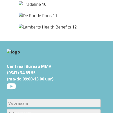
F
o
Centraal Bureau MMV
o
(0347) 34 69 55
t
(ma-do 09:00-13.00 uur)
e
r
N
a
V