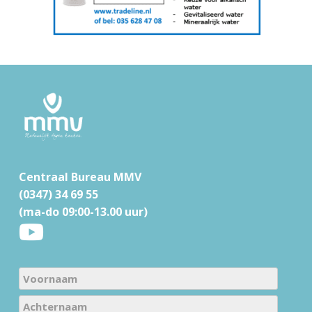
F
o
o
t
Centraal Bureau MMV
e
(0347) 34 69 55
r
(ma-do 09:00-13.00 uur)
N
a
V
m