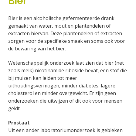
Bier
a
o
k
j
v
u
s
k
Bier is een alcoholische gefermenteerde drank
i
d
t
t
gemaakt van water, mout en plantendelen of
g
e
extracten hiervan. Deze plantendelen of extracten
a
g
zorgen voor de specifieke smaak en soms ook voor
t
e
de bewaring van het bier.
i
n
e
k
Wetenschappelijk onderzoek laat zien dat bier (net
a
zoals melk) nicotinamide riboside bevat, een stof die
n
bij muizen kan leiden tot meer
k
uithoudingsvermogen, minder diabetes, lagere
e
cholesterol en minder overgewicht. Er zijn geen
r
onderzoeken die uitwijzen of dit ook voor mensen
geldt.
Prostaat
Uit een ander laboratoriumonderzoek is gebleken