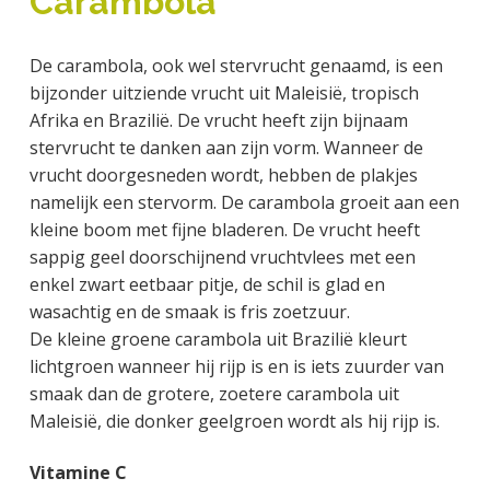
Carambola
a
o
k
j
v
u
s
k
De carambola, ook wel stervrucht genaamd, is een
i
d
t
t
bijzonder uitziende vrucht uit Maleisië, tropisch
g
e
Afrika en Brazilië. De vrucht heeft zijn bijnaam
a
g
stervrucht te danken aan zijn vorm. Wanneer de
t
e
vrucht doorgesneden wordt, hebben de plakjes
i
n
namelijk een stervorm. De carambola groeit aan een
e
k
kleine boom met fijne bladeren. De vrucht heeft
a
sappig geel doorschijnend vruchtvlees met een
n
enkel zwart eetbaar pitje, de schil is glad en
k
wasachtig en de smaak is fris zoetzuur.
e
De kleine groene carambola uit Brazilië kleurt
r
lichtgroen wanneer hij rijp is en is iets zuurder van
smaak dan de grotere, zoetere carambola uit
Maleisië, die donker geelgroen wordt als hij rijp is.
Vitamine C