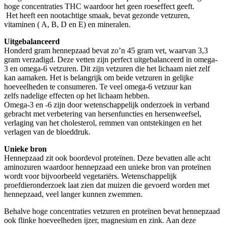
hoge concentraties THC waardoor het geen roeseffect geeft.
Het heeft een nootachtige smaak, bevat gezonde vetzuren,
vitaminen ( A, B, D en E) en mineralen.
Uitgebalanceerd
Honderd gram hennepzaad bevat zo’n 45 gram vet, waarvan 3,3
gram verzadigd. Deze vetten zijn perfect uitgebalanceerd in omega-
3 en omega-6 vetzuren. Dit zijn vetzuren die het lichaam niet zelf
kan aamaken. Het is belangrijk om beide vetzuren in gelijke
hoeveelheden te consumeren. Te veel omega-6 vetzuur kan
zelfs nadelige effecten op het lichaam hebben.
Omega-3 en -6 zijn door wetenschappelijk onderzoek in verband
gebracht met verbetering van hersenfuncties en hersenweefsel,
verlaging van het cholesterol, remmen van ontstekingen en het
verlagen van de bloeddruk.
Unieke bron
Hennepzaad zit ook boordevol proteïnen. Deze bevatten alle acht
aminozuren waardoor hennepzaad een unieke bron van proteïnen
wordt voor bijvoorbeeld vegetariërs. Wetenschappelijk
proefdieronderzoek laat zien dat muizen die gevoerd worden met
hennepzaad, veel langer kunnen zwemmen.
Behalve hoge concentraties vetzuren en proteïnen bevat hennepzaad
ook flinke hoeveelheden ijzer, magnesium en zink. Aan deze