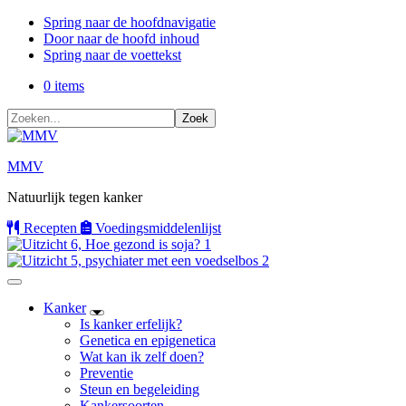
Spring naar de hoofdnavigatie
Door naar de hoofd inhoud
Spring naar de voettekst
0 items
Zoeken...
MMV
Natuurlijk tegen kanker
Recepten
Voedings
middelenlijst
Kanker
Is kanker erfelijk?
Genetica en epigenetica
Wat kan ik zelf doen?
Preventie
Steun en begeleiding
Kankersoorten