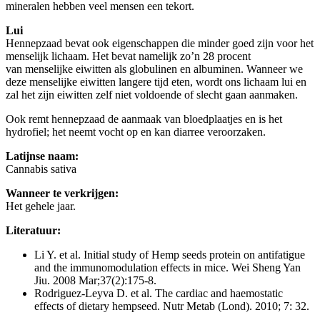
mineralen hebben veel mensen een tekort.
Lui
Hennepzaad bevat ook eigenschappen die minder goed zijn voor het
menselijk lichaam. Het bevat namelijk zo’n 28 procent
van menselijke eiwitten als globulinen en albuminen. Wanneer we
deze menselijke eiwitten langere tijd eten, wordt ons lichaam lui en
zal het zijn eiwitten zelf niet voldoende of slecht gaan aanmaken.
Ook remt hennepzaad de aanmaak van bloedplaatjes en is het
hydrofiel; het neemt vocht op en kan diarree veroorzaken.
Latijnse naam:
Cannabis sativa
Wanneer te verkrijgen:
Het gehele jaar.
Literatuur:
Li Y. et al. Initial study of Hemp seeds protein on antifatigue
and the immunomodulation effects in mice. Wei Sheng Yan
Jiu. 2008 Mar;37(2):175-8.
Rodriguez-Leyva D. et al. The cardiac and haemostatic
effects of dietary hempseed. Nutr Metab (Lond). 2010; 7: 32.