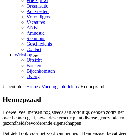
Wie zijn wij
Organisatie
Activiteiten
Vrijwilligers
Vacatures
ANBI
Amnestie
Steun ons
Geschiedenis
Contact
Webshop
Uitzicht
Boeken
Bijeenkomsten
Overig
U bent hier:
Home
/
Voedingsmiddelen
/ Hennepzaad
Hennepzaad
Hoewel veel mensen nog steeds aan softdrugs denken zodra het
over hennep gaat, bevat deze groene plant diverse genezende en
gezondheidsbevorderende eigenschappen.
Dat geldt ook voor het zaad van hennep. Hennepzaad bevat geen