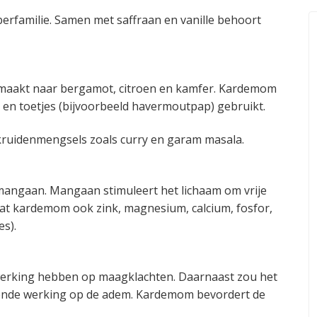
erfamilie. Samen met saffraan en vanille behoort
maakt naar bergamot, citroen en kamfer. Kardemom
 en toetjes (bijvoorbeeld havermoutpap) gebruikt.
 kruidenmengsels zoals curry en garam masala.
 mangaan. Mangaan stimuleert het lichaam om vrije
vat kardemom ook zink, magnesium, calcium, fosfor,
es).
erking hebben op maagklachten. Daarnaast zou het
rende werking op de adem. Kardemom bevordert de