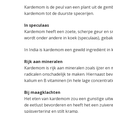
e
a
o
k
Kardemom is de peul van een plant uit de gemb
n
v
u
s
kardemom tot de duurste specerijen.
k
i
d
t
a
g
In speculaas
n
a
Kardemom heeft een zoete, scherpe geur en s
k
t
wordt onder andere in koek (speculaas), gebak
e
i
r
e
In India is kardemom een gewild ingrediënt in
Rijk aan mineralen
Kardemom is rijk aan mineralen zoals ijzer en
radicalen onschadelijk te maken. Hiernaast be
kalium en B vitaminen (in hele lage concentrati
Bij maagklachten
Het eten van kardemom zou een gunstige uitw
de eetlust bevorderen en heeft het een zuive
spijsvertering en stilt kramp.