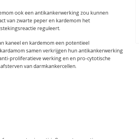
ardemom ook een antikankerwerking zou kunnen
act van zwarte peper en kardemom het
stekingsreactie reguleert.
 van kaneel en kardemom een potentieel
n kardamom samen verkrijgen hun antikankerwerking
ti-proliferatieve werking en en pro-cytotische
t afsterven van darmkankercellen.