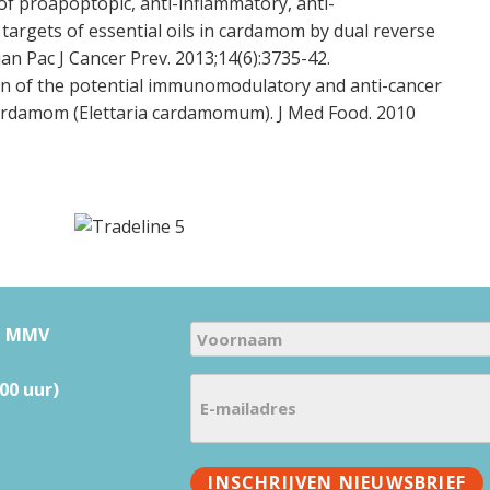
 of proapoptopic, anti-inflammatory, anti-
c targets of essential oils in cardamom by dual reverse
ian Pac J Cancer Prev. 2013;14(6):3735-42.
tion of the potential immunomodulatory and anti-cancer
 cardamom (Elettaria cardamomum). J Med Food. 2010
N
u MMV
a
V
E
m
00 uur)
o
-
e
o
m
(
r
a
V
n
INSCHRIJVEN NIEUWSBRIEF