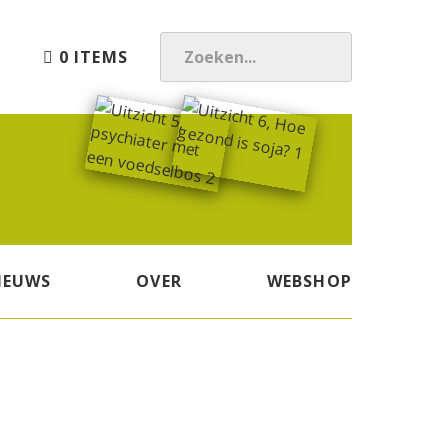
0 ITEMS
Z
O
E
K
E
N
.
.
.
IEUWS
OVER
WEBSHOP