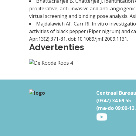
Bhattacharjee B, Chatterjee J. Identification
proliferative, anti-invasive and anti-angiogeni
virtual screening and binding pose analysis. As
Majdalawieh AF, Carr RI. In vitro investiga
activities of black pepper (Piper nigrum) and
Apr;13(2):371-81. doi: 10.1089/jmf.2009.1131.
Advertenties
F
Centraal Burea
(0347) 34 69 55
o
(ma-do 09:00-13.
o
t
e