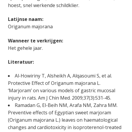
hoest, snel werkende schildklier.
Latijnse naam:
Origanum majorana
Wanneer te verkrijgen:
Het gehele jaar.
Literatuur:
Al-Howiriny T, Alsheikh A, Alqasoumi S, et al.
Protective Effect of Origanum majorana L.
‘Marjoram’ on various models of gastric mucosal
injury in rats. Am J Chin Med. 2009;37(3):531-45.
Ramadan G, El-Beih NM, Arafa NM, Zahra MM.
Preventive effects of Egyptian sweet marjoram
(Origanum majorana L.) leaves on haematological
changes and cardiotoxicity in isoproterenol-treated