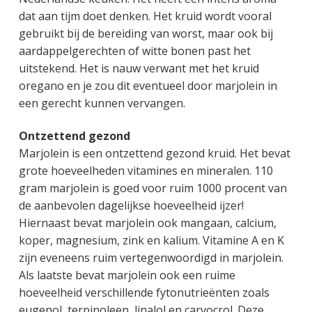
g
a
o
k
dat aan tijm doet denken. Het kruid wordt vooral
e
v
u
s
gebruikt bij de bereiding van worst, maar ook bij
n
i
d
t
aardappelgerechten of witte bonen past het
k
g
uitstekend. Het is nauw verwant met het kruid
a
a
oregano en je zou dit eventueel door marjolein in
n
t
een gerecht kunnen vervangen.
k
i
e
e
Ontzettend gezond
r
Marjolein is een ontzettend gezond kruid. Het bevat
grote hoeveelheden vitamines en mineralen. 110
gram marjolein is goed voor ruim 1000 procent van
de aanbevolen dagelijkse hoeveelheid ijzer!
Hiernaast bevat marjolein ook mangaan, calcium,
koper, magnesium, zink en kalium. Vitamine A en K
zijn eveneens ruim vertegenwoordigd in marjolein.
Als laatste bevat marjolein ook een ruime
hoeveelheid verschillende fytonutrieënten zoals
eugenol, terpinoleen, linalol en carvocrol. Deze