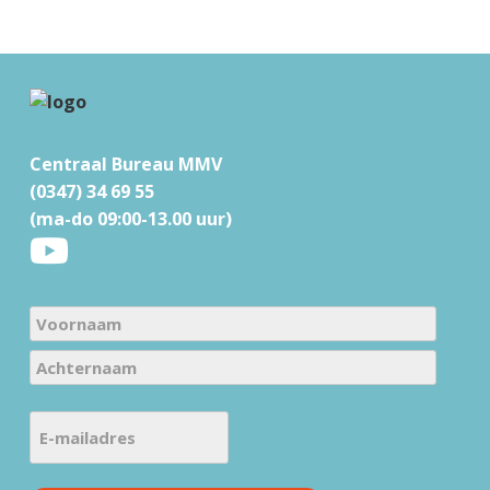
F
o
Centraal Bureau MMV
o
(0347) 34 69 55
t
(ma-do 09:00-13.00 uur)
e
r
N
a
V
m
o
e
A
o
E
c
(
r
-
h
V
n
m
t
e