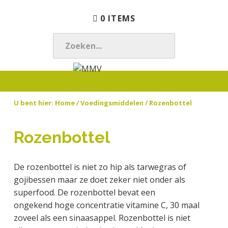
S
D
S
0 ITEMS
p
o
p
r
o
r
i
r
i
Z
n
n
n
O
g
a
g
E
M
N
n
a
n
K
M
a
a
r
a
E
U bent hier:
Home
/
Voedingsmiddelen
/ Rozenbottel
V
t
a
d
a
N
u
r
e
r
.
u
d
h
d
Rozenbottel
.
r
e
o
e
.
l
h
o
v
De rozenbottel is niet zo hip als tarwegras of
i
o
f
o
gojibessen maar ze doet zeker niet onder als
j
o
d
e
superfood. De rozenbottel bevat een
k
f
i
t
ongekend hoge concentratie vitamine C, 30 maal
t
d
n
t
zoveel als een sinaasappel. Rozenbottel is niet
e
n
h
e