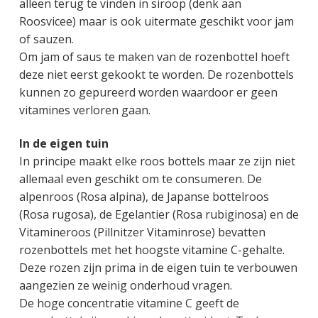
alleen terug te vinden in siroop (denk aan
g
a
o
k
Roosvicee) maar is ook uitermate geschikt voor jam
e
v
u
s
of sauzen.
n
i
d
t
Om jam of saus te maken van de rozenbottel hoeft
k
g
deze niet eerst gekookt te worden. De rozenbottels
a
a
kunnen zo gepureerd worden waardoor er geen
n
t
vitamines verloren gaan.
k
i
e
e
In de eigen tuin
r
In principe maakt elke roos bottels maar ze zijn niet
allemaal even geschikt om te consumeren. De
alpenroos (Rosa alpina), de Japanse bottelroos
(Rosa rugosa), de Egelantier (Rosa rubiginosa) en de
Vitamineroos (Pillnitzer Vitaminrose) bevatten
rozenbottels met het hoogste vitamine C-gehalte.
Deze rozen zijn prima in de eigen tuin te verbouwen
aangezien ze weinig onderhoud vragen.
De hoge concentratie vitamine C geeft de