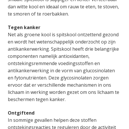
g
a
o
k
dan witte kool en ideaal om rauw te eten, te stoven,
e
v
u
s
te smoren of te roerbakken.
n
i
d
t
k
g
Tegen kanker
a
a
Net als groene kool is spitskool ontzettend gezond
n
t
en wordt het wetenschappelijk onderzocht op zijn
k
i
antikankerwerking. Spitskool heeft drie belangrijke
e
e
componenten namelijk antioxidanten,
r
ontstekingsremmende voedingsstoffen en
antikankerwerking in de vorm van glucosinolaten
en fytonutriënten. Deze glycosinolaten zorgen
ervoor dat er verschillende mechanismen in ons
lichaam in werking worden gezet om ons lichaam te
beschermen tegen kanker.
Ontgiftend
In sommige gevallen helpen deze stoffen
ontstekingsreacties te reguleren door de activiteit