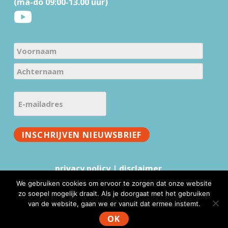
(ma-do 09:00-13.00 uur)
e
r
N
a
V
m
o
e
A
o
E
c
(
r
-
h
V
n
m
t
e
a
INSCHRIJVEN NIEUWSBRIEF
a
e
r
a
i
r
e
m
l
n
i
privacy policy
|
disclaimer
a
a
s
We gebruiken cookies om ervoor te zorgen dat onze website
a
d
t
zo soepel mogelijk draait. Als je doorgaat met het gebruiken
m
r
)
van de website, gaan we er vanuit dat ermee instemt.
www.mmv.nl © 2026 |
Website realisatie & advies
:
e
WebFundament
OK
s