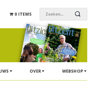
0 ITEMS
Z
O
E
K
E
N
.
.
.
EUWS
OVER
WEBSHOP