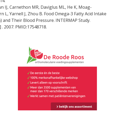
14.
own IJ, Carnethon MR, Daviglus ML, He K, Moag-
n L, Yarnell J, Zhou B. Food Omega-3 Fatty Acid Intake
ain) and Their Blood Pressure. INTERMAP Study.
] . 2007. PMID:17548718.