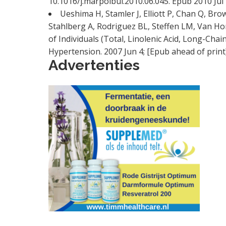
10.1016/j.marpolbul.2010.06.045. Epub 2010 Jul 
Ueshima H, Stamler J, Elliott P, Chan Q, Br
Stahlberg A, Rodriguez BL, Steffen LM, Van Hor
of Individuals (Total, Linolenic Acid, Long-Ch
Hypertension. 2007 Jun 4; [Epub ahead of print
Advertenties