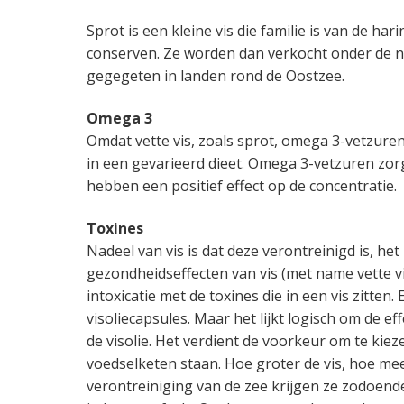
a
o
k
k
Sprot is een kleine vis die familie is van de har
v
u
s
t
conserven. Ze worden dan verkocht onder de na
i
d
t
e
gegegeten in landen rond de Oostzee.
g
g
a
e
Omega 3
t
n
Omdat vette vis, zoals sprot, omega 3-vetzure
i
k
in een gevarieerd dieet. Omega 3-vetzuren zor
e
a
hebben een positief effect op de concentratie.
n
k
Toxines
e
Nadeel van vis is dat deze verontreinigd is, het
r
gezondheidseffecten van vis (met name vette vi
intoxicatie met de toxines die in een vis zitten
visoliecapsules. Maar het lijkt logisch om de ef
de visolie. Het verdient de voorkeur om te kiez
voedselketen staan. Hoe groter de vis, hoe m
verontreiniging van de zee krijgen ze zodoend