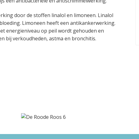
js een antibacteriële en antischimmelwerking.
king door de stoffen linalol en limoneen. Linalol
bloeding. Limoneen heeft een antikankerwerking.
et energieniveau op peil wordt gehouden en
en bij verkoudheden, astma en bronchitis.