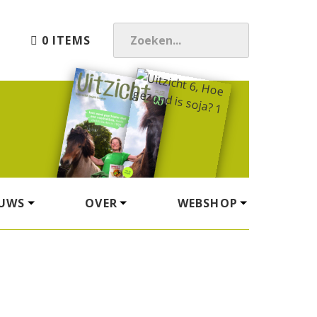
0 ITEMS
Z
O
E
K
E
N
.
.
.
EUWS
OVER
WEBSHOP