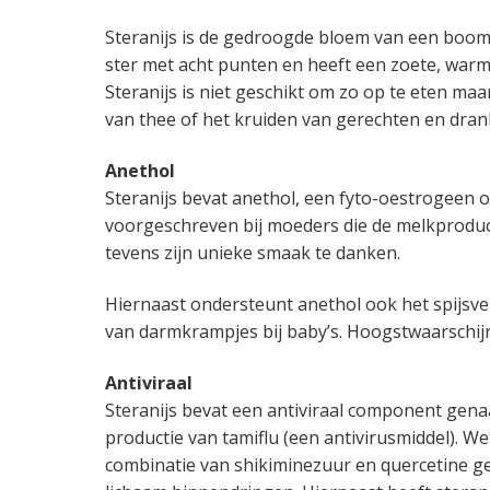
a
o
k
k
Steranijs is de gedroogde bloem van een boom d
v
u
s
t
ster met acht punten en heeft een zoete, warme
i
d
t
e
Steranijs is niet geschikt om zo op te eten maa
g
g
van thee of het kruiden van gerechten en dran
a
e
t
n
Anethol
i
k
Steranijs bevat anethol, een fyto-oestrogeen 
e
a
voorgeschreven bij moeders die de melkproducti
n
tevens zijn unieke smaak te danken.
k
e
Hiernaast ondersteunt anethol ook het spijsv
r
van darmkrampjes bij baby’s. Hoogstwaarschijn
Antiviraal
Steranijs bevat een antiviraal component gen
productie van tamiflu (een antivirusmiddel). We
combinatie van shikiminezuur en quercetine ge