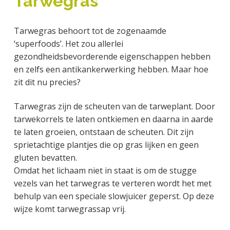
Tarwegras
a
o
k
j
v
u
s
k
Tarwegras behoort tot de zogenaamde
i
d
t
t
‘superfoods’. Het zou allerlei
g
e
gezondheidsbevorderende eigenschappen hebben
a
g
en zelfs een antikankerwerking hebben. Maar hoe
t
e
zit dit nu precies?
i
n
e
k
Tarwegras zijn de scheuten van de tarweplant. Door
a
tarwekorrels te laten ontkiemen en daarna in aarde
n
te laten groeien, ontstaan de scheuten. Dit zijn
k
sprietachtige plantjes die op gras lijken en geen
e
gluten bevatten.
r
Omdat het lichaam niet in staat is om de stugge
vezels van het tarwegras te verteren wordt het met
behulp van een speciale slowjuicer geperst. Op deze
wijze komt tarwegrassap vrij.