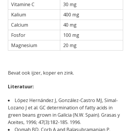
Vitamine C
30 mg
Kalium
400 mg
Calcium
40 mg
Fosfor
100 mg
Magnesium
20 mg
Bevat ook ijzer, koper en zink.
Literatuur:
López Hernández J, González-Castro MJ, Simal-
Lozano J et al. GC determination of fatty acids in
green beans grown in Galicia (N.W. Spain). Grasas y
Aceites, 1996; 47(3):182-185. 1996.
Oomah BD, Corb A and Balasubramanian P.