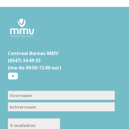
F
o
o
t
Centraal Bureau MMV
e
(0347) 34 69 55
r
(ma-do 09:00-13.00 uur)
N
a
V
m
o
e
A
o
E
c
(
r
-