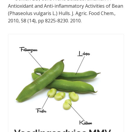
Antioxidant and Anti-inflammatory Activities of Bean
(Phaseolus vulgaris L.) Hulls. J. Agric. Food Chem.,
2010, 58 (14), pp 8225-8230. 2010.