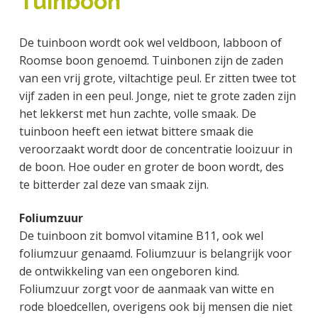
Tuinboon
a
o
k
j
v
u
s
k
De tuinboon wordt ook wel veldboon, labboon of
i
d
t
t
Roomse boon genoemd. Tuinbonen zijn de zaden
g
e
van een vrij grote, viltachtige peul. Er zitten twee tot
a
g
vijf zaden in een peul. Jonge, niet te grote zaden zijn
t
e
het lekkerst met hun zachte, volle smaak. De
i
n
tuinboon heeft een ietwat bittere smaak die
e
k
veroorzaakt wordt door de concentratie looizuur in
a
de boon. Hoe ouder en groter de boon wordt, des
n
te bitterder zal deze van smaak zijn.
k
e
Foliumzuur
r
De tuinboon zit bomvol vitamine B11, ook wel
foliumzuur genaamd. Foliumzuur is belangrijk voor
de ontwikkeling van een ongeboren kind.
Foliumzuur zorgt voor de aanmaak van witte en
rode bloedcellen, overigens ook bij mensen die niet