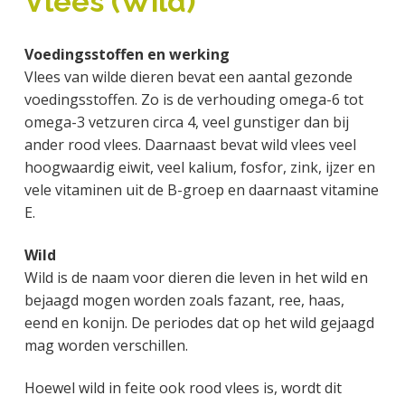
Vlees (Wild)
a
o
k
j
v
u
s
k
Voedingsstoffen en werking
i
d
t
t
Vlees van wilde dieren bevat een aantal gezonde
g
e
voedingsstoffen. Zo is de verhouding omega-6 tot
a
g
omega-3 vetzuren circa 4, veel gunstiger dan bij
t
e
ander rood vlees. Daarnaast bevat wild vlees veel
i
n
hoogwaardig eiwit, veel kalium, fosfor, zink, ijzer en
e
k
vele vitaminen uit de B-groep en daarnaast vitamine
a
E.
n
k
Wild
e
Wild is de naam voor dieren die leven in het wild en
r
bejaagd mogen worden zoals fazant, ree, haas,
eend en konijn. De periodes dat op het wild gejaagd
mag worden verschillen.
Hoewel wild in feite ook rood vlees is, wordt dit