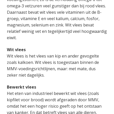
g
a
o
k
omega-3 vetzuren veel gunstiger dan bij rood vlees.
e
v
u
s
Daarnaast bevat wit vlees vele vitaminen uit de B-
n
i
d
t
groep, vitamine E en veel kalium, calcium, fosfor,
k
g
magnesium, selenium en zink. Wit vlees bevat
a
a
relatief weinig vet en tegelijkertijd veel hoogwaardig
n
t
eiwit.
k
i
e
e
Wit vlees
r
Wit vlees is het vlees van kip en ander gevogelte
zoals kalkoen. Wit vlees is toegestaan binnen de
MMV-voedingsrichtlijnen, maar: met mate, dus
zeker niet dagelijks.
Bewerkt vlees
Het eten van industrieel bewerkt wit vlees (zoals
kipfilet voor brood) wordt afgeraden door MMV,
omdat het een hoger risico geeft op het ontstaan
van kanker. En dat betreft vlees van alle dieren,