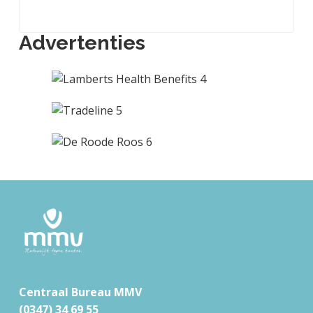
Advertenties
F
o
o
t
Centraal Bureau MMV
e
(0347) 34 69 55