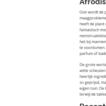
Afrodi
Ook wordt de p
maagproblemen 
heeft de plant
fantastisch mi
menstruatieklac
het bij mannen
te voorkomen. 
parfum of bado
De grote worte
witte scheuten
heerlijk ingre
zo geprijsd, m
eigen tuin. De
terwijl de tak