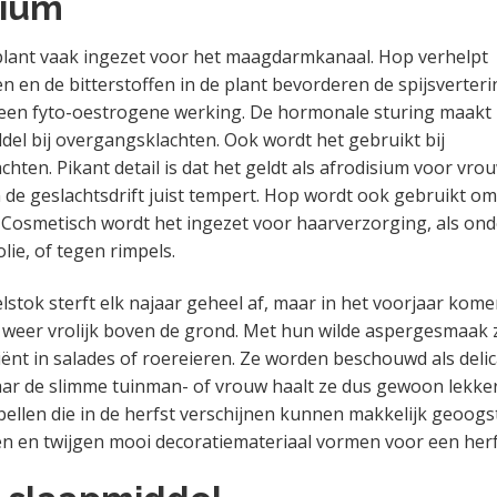
sium
lant vaak ingezet voor het maagdarmkanaal. Hop verhelpt
en de bitterstoffen in de plant bevorderen de spijsverteri
 een fyto-oestrogene werking. De hormonale sturing maakt
ddel bij overgangsklachten. Ook wordt het gebruikt bij
hten. Pikant detail is dat het geldt als afrodisium voor vrou
 de geslachtsdrift juist tempert. Hop wordt ook gebruikt o
Cosmetisch wordt het ingezet voor haarverzorging, als ond
lie, of tegen rimpels.
lstok sterft elk najaar geheel af, maar in het voorjaar kome
 weer vrolijk boven de grond. Met hun wilde aspergesmaak z
diënt in salades of roereieren. Ze worden beschouwd als deli
aar de slimme tuinman- of vrouw haalt ze dus gewoon lekke
 bellen die in de herfst verschijnen kunnen makkelijk geoog
ken en twijgen mooi decoratiemateriaal vormen voor een her