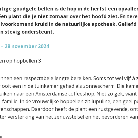
htige goudgele bellen is de hop in de herfst een opvall
Een plant die je niet zomaar over het hoofd ziet. En ter
elvoorkomend kruid in de natuurlijke apotheek. Geliefd
en stevig ondersteunt.
 – 28 november 2024
nen een respectabele lengte bereiken. Soms tot wel vijf à 
r ooit een in de tuinkamer gehad als zonnescherm. Die kame
ruiken naar een Amsterdamse coffeeshop. Niet zo gek, want
-familie. In de vrouwelijke hopbellen zit lupuline, een geel p
igenschappen. Daardoor heeft de plant een rustgevende, o
ter versterking van het zenuwstelsel en het bevorderen va