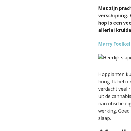
e
a
o
k
Met zijn prac
n
v
u
s
verschijning. 
k
i
d
t
hop is een ve
a
g
allerlei kruid
n
a
k
t
Marry Foelkel
e
i
r
e
Hopplanten kun
hoog. Ik heb e
verdacht veel 
uit de cannabis
narcotische e
werking. Goed 
slaap.