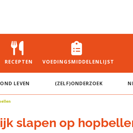
RECEPTEN
VOEDINGS
MIDDELENLIJST
ZOND LEVEN
(ZELF)ONDERZOEK
N
bellen
ijk slapen op hopbelle