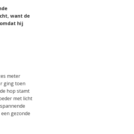
ende
echt, want de
 omdat hij
zes meter
r ging toen
 de hop stamt
oeder met licht
ntspannende
n een gezonde