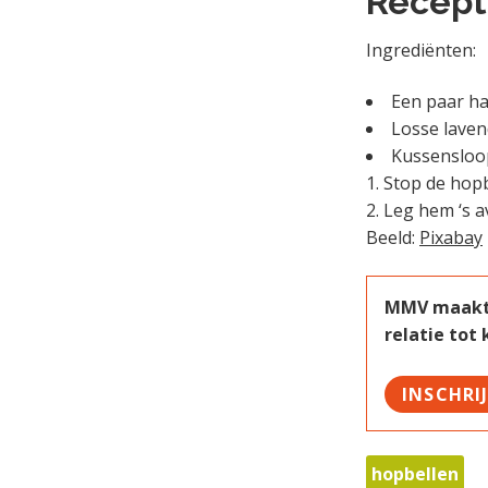
Recept
Ingrediënten:
Een paar h
Losse laven
Kussensloop
Stop de hopb
Leg hem ‘s a
Beeld:
Pixabay
MMV maakt w
relatie tot
INSCHRI
hopbellen