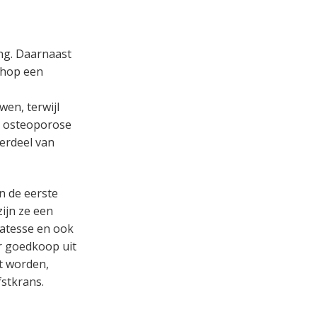
ng. Daarnaast
 hop een
wen, terwijl
m osteoporose
erdeel van
n de eerste
ijn ze een
catesse en ook
r goedkoop uit
st worden,
fstkrans.