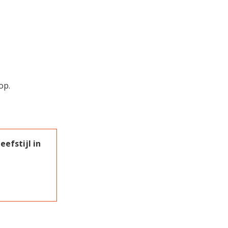
op.
efstijl in