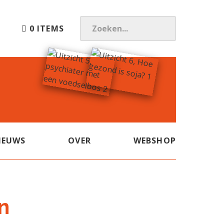
0 ITEMS
Z
O
E
K
E
N
.
.
.
IEUWS
OVER
WEBSHOP
n