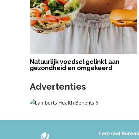
Natuurlijk voedsel gelinkt aan
gezondheid en omgekeerd
Advertenties
F
Centraal Burea