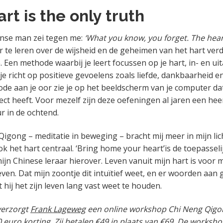
rt is the only truth
ijnse man zei tegen me:
‘What you know, you forget. The heart
r te leren over de wijsheid en de geheimen van het hart verdi
. Een methode waarbij je leert focussen op je hart, in- en u
 je richt op positieve gevoelens zoals liefde, dankbaarheid 
ode aan je oor zie je op het beeldscherm van je computer da
ct heeft. Voor mezelf zijn deze oefeningen al jaren een heer
r in de ochtend.
igong – meditatie in beweging – bracht mij meer in mijn l
ok het hart centraal. ‘Bring home your heart’is de toepasselij
ijn Chinese leraar hierover. Leven vanuit mijn hart is voor 
even. Dat mijn zoontje dit intuïtief weet, en er woorden aan 
 hij het zijn leven lang vast weet te houden.
verzorgt
Frank Lageweg
een online workshop Chi Neng Qigo
 euro korting. Zij betalen €49 in plaats van €69. De worksho