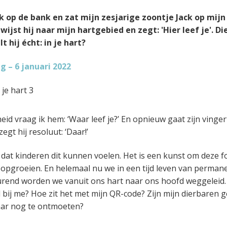
k op de bank en zat mijn zesjarige zoontje Jack op mijn 
wijst hij naar mijn hartgebied en zegt: 'Hier leef je'. D
t hij écht: in je hart?
 – 6 januari 2022
id vraag ik hem: ‘Waar leef je?’ En opnieuw gaat zijn vinger
egt hij resoluut: ‘Daar!’
g dat kinderen dit kunnen voelen. Het is een kunst om deze f
 opgroeien. En helemaal nu we in een tijd leven van perman
urend worden we vanuit ons hart naar ons hoofd weggeleid.
bij me? Hoe zit het met mijn QR-code? Zijn mijn dierbaren 
aar nog te ontmoeten?