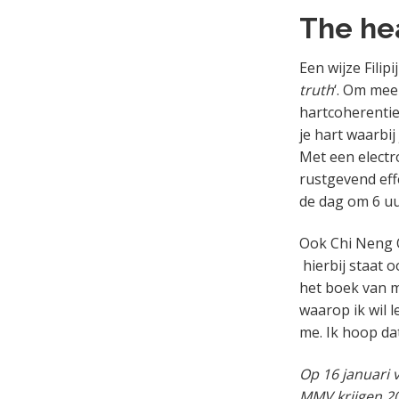
The hea
Een wijze Filip
truth
‘. Om mee
hartcoherentie
je hart waarbij
Met een electr
rustgevend effe
de dag om 6 uu
Ook Chi Neng Q
hierbij staat o
het boek van m
waarop ik wil l
me. Ik hoop dat
Op 16 januari 
MMV krijgen 20