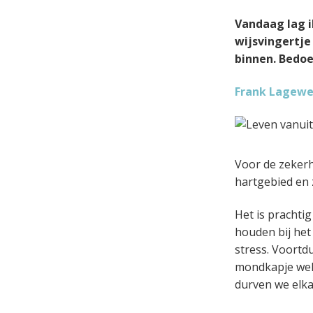
a
o
k
k
Vandaag lag i
v
u
s
t
wijsvingertje 
i
d
t
e
binnen. Bedoel
g
g
a
e
Frank Lageweg
t
n
i
k
e
a
n
Voor de zekerhe
k
hartgebied en z
e
r
Het is prachti
houden bij het
stress. Voortd
mondkapje wel 
durven we elk