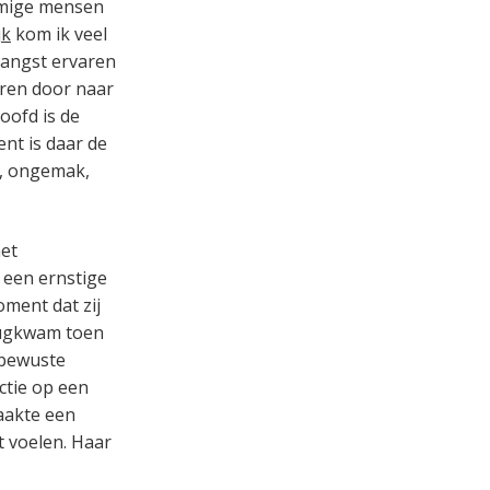
ommige mensen
jk
kom ik veel
j angst ervaren
eren door naar
oofd is de
nt is daar de
g, ongemak,
het
 een ernstige
ment dat zij
erugkwam toen
nbewuste
ctie op een
aakte een
t voelen. Haar