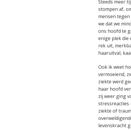
Steeds meer t
stompen af, om
mensen tegen d
we dat we mind
ons hoofd te g
enige plek die
rek uit, merkb
haaruitval, ka
Ook ik weet ho
vermoeiend, z
ziekte werd ge
haar hoofd ver
zij weer ging 
stressreacties 
ziekte of trau
overweldigende
levenskracht g