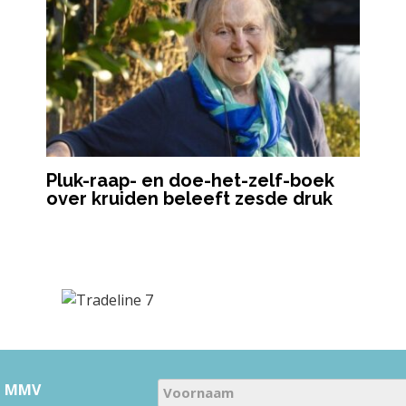
Pluk-raap- en doe-het-zelf-boek
over kruiden beleeft zesde druk
N
u MMV