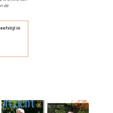
en de
efstijl in