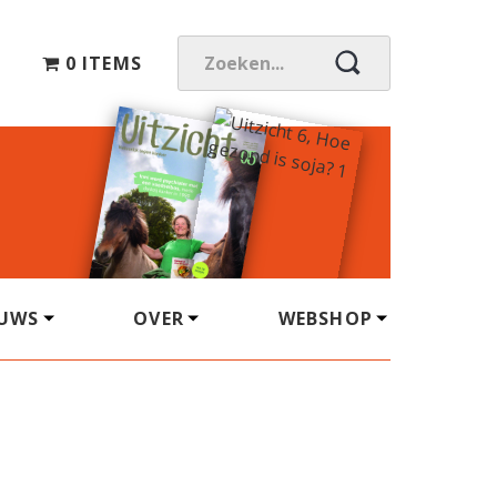
0 ITEMS
Z
O
E
K
E
N
.
.
.
EUWS
OVER
WEBSHOP