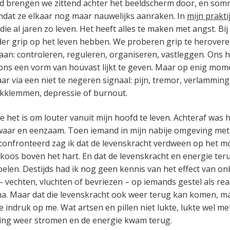
ijd brengen we zittend achter het beeldscherm door, en s
dat ze elkaar nog maar nauwelijks aanraken. In
mijn prakti
ie al jaren zo leven. Het heeft alles te maken met angst. Bi
er grip op het leven hebben. We proberen grip te herover
aan: controleren, reguleren, organiseren, vastleggen. Ons h
 ons een vorm van houvast lijkt te geven. Maar op enig mome
aar via een niet te negeren signaal: pijn, tremor, verlammin
akklemmen, depressie of burnout.
e het is om louter vanuit mijn hoofd te leven. Achteraf was 
waar en eenzaam. Toen iemand in mijn nabije omgeving met
confronteerd zag ik dat de levenskracht verdween op het mo
koos boven het hart. En dat de levenskracht en energie t
voelen. Destijds had ik nog geen kennis van het effect van o
– vechten, vluchten of bevriezen – op iemands gestel als rea
ma. Maar dat die levenskracht ook weer terug kan komen, m
 indruk op me. Wat artsen en pillen niet lukte, lukte wel me
ing weer stromen en de energie kwam terug.