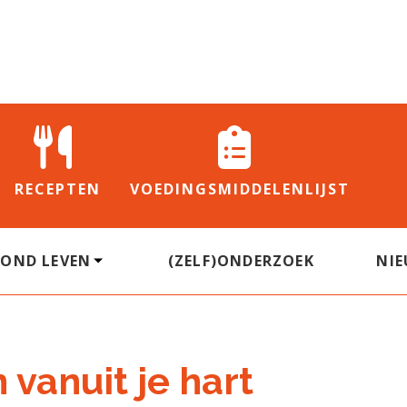
RECEPTEN
VOEDINGS
MIDDELENLIJST
ZOND LEVEN
(ZELF)ONDERZOEK
NI
 vanuit je hart