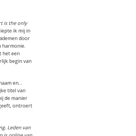
 is the only
epte ik mij in
itademen door
en harmonie.
t het een
lijk begin van
ichaam en…
ke titel van
mij de manier
geeft, ontroert
ng. Leden van
p is online van