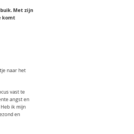
buik. Met zijn
ie komt
tje naar het
ocus vast te
ente angst en
 Heb ik mijn
gezond en