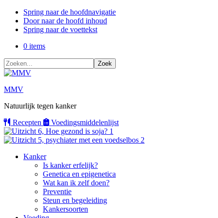
Spring naar de hoofdnavigatie
Door naar de hoofd inhoud
Spring naar de voettekst
0 items
Zoeken...
MMV
Natuurlijk tegen kanker
Recepten
Voedings
middelenlijst
Kanker
Is kanker erfelijk?
Genetica en epigenetica
Wat kan ik zelf doen?
Preventie
Steun en begeleiding
Kankersoorten
Voeding