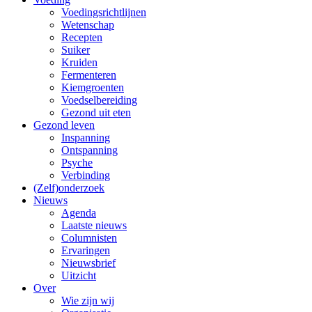
Voedingsrichtlijnen
Wetenschap
Recepten
Suiker
Kruiden
Fermenteren
Kiemgroenten
Voedselbereiding
Gezond uit eten
Gezond leven
Inspanning
Ontspanning
Psyche
Verbinding
(Zelf)onderzoek
Nieuws
Agenda
Laatste nieuws
Columnisten
Ervaringen
Nieuwsbrief
Uitzicht
Over
Wie zijn wij