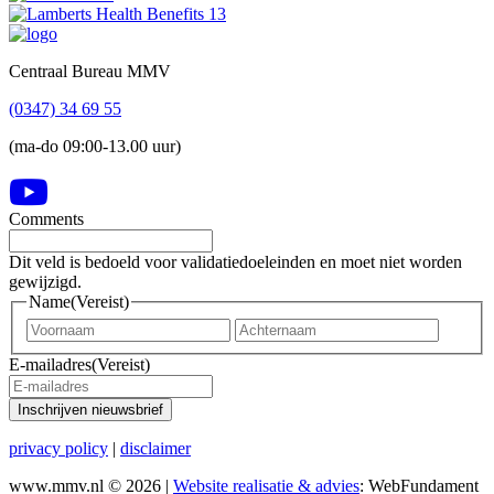
Footer
Centraal Bureau MMV
(0347) 34 69 55
(ma-do 09:00-13.00 uur)
Comments
Dit veld is bedoeld voor validatiedoeleinden en moet niet worden
gewijzigd.
Name
(Vereist)
Voornaam
Achter
E-mailadres
(Vereist)
Inschrijven nieuwsbrief
privacy policy
|
disclaimer
www.mmv.nl © 2026 |
Website realisatie & advies
: WebFundament