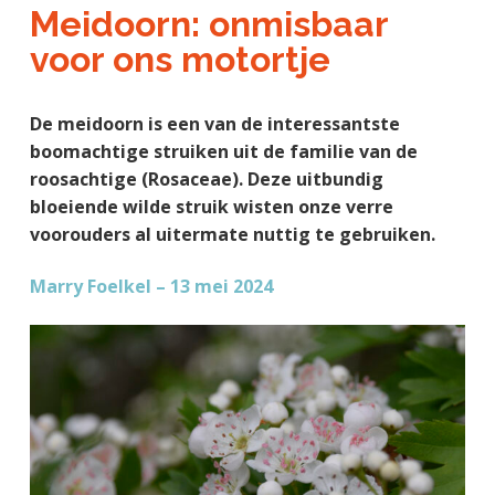
a
o
k
Meidoorn: onmisbaar
j
v
u
s
voor ons motortje
k
i
d
t
t
g
e
De meidoorn is een van de interessantste
a
g
boomachtige struiken uit de familie van de
t
e
roosachtige (Rosaceae). Deze uitbundig
i
n
bloeiende wilde struik wisten onze verre
e
k
voorouders al uitermate nuttig te gebruiken.
a
n
Marry Foelkel – 13 mei 2024
k
e
r