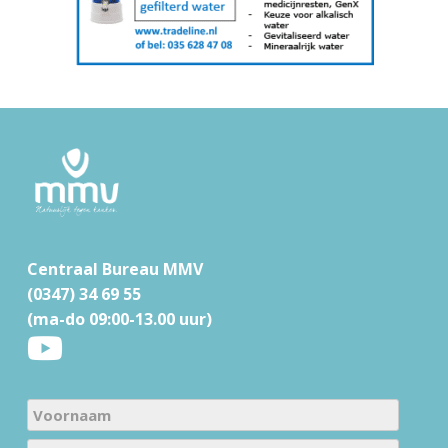
F
o
o
t
Centraal Bureau MMV
e
(0347) 34 69 55
r
(ma-do 09:00-13.00 uur)
N
a
V