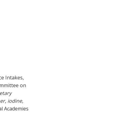
e Intakes,
ommittee on
etary
er, iodine,
al Academies