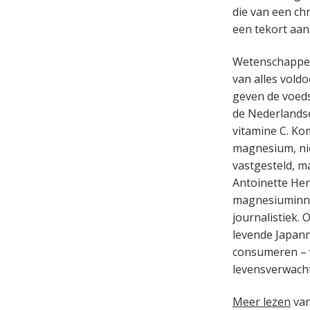
die van een ch
een tekort aan
Wetenschappers 
van alles vold
geven de voeds
de Nederlandse
vitamine C. Ko
magnesium, ni
vastgesteld, m
Antoinette Her
magnesiuminna
journalistiek.
levende Japann
consumeren – 
levensverwacht
Meer lezen
van