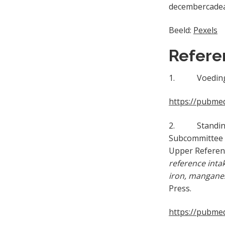
decembercade
Beeld:
Pexels
Referen
1. Voedingsc
https://pubmed
2. Standing Co
Subcommittee o
Upper Referenc
reference inta
iron, manganes
Press.
https://pubmed