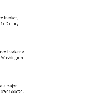
e Intakes,
1). Dietary
nce Intakes: A
s. Washington
e a major
5107(01)00070-