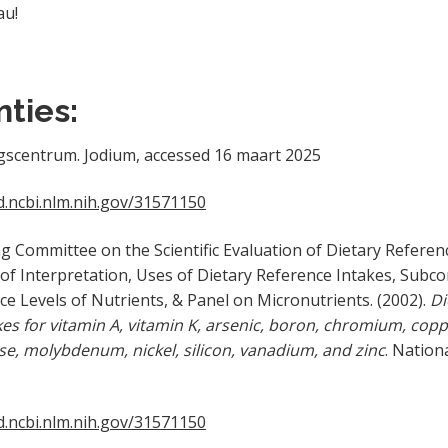
au!
ties:
entrum. Jodium, accessed 16 maart 2025
.ncbi.nlm.nih.gov/31571150
mmittee on the Scientific Evaluation of Dietary Referenc
f Interpretation, Uses of Dietary Reference Intakes, Subc
e Levels of Nutrients, & Panel on Micronutrients. (2002).
Di
kes for vitamin A, vitamin K, arsenic, boron, chromium, copp
e, molybdenum, nickel, silicon, vanadium, and zinc
. Nation
.ncbi.nlm.nih.gov/31571150