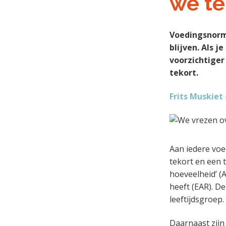
we te
e
a
o
k
n
v
u
s
k
i
d
t
Voedingsnorm
a
g
blijven. Als 
n
a
voorzichtiger
k
t
tekort.
e
i
r
e
Frits Muskiet
Aan iedere vo
tekort en een 
hoeveelheid’ (
heeft (EAR). D
leeftijdsgroep.
Daarnaast zijn