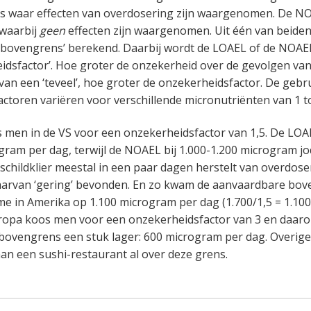
is waar effecten van overdosering zijn waargenomen. De NO
 waarbij
geen
effecten zijn waargenomen. Uit één van beide
 bovengrens’ berekend. Daarbij wordt de LOAEL of de NOAE
idsfactor’. Hoe groter de onzekerheid over de gevolgen van
van een ‘teveel’, hoe groter de onzekerheidsfactor. De gebr
ctoren variëren voor verschillende micronutriënten van 1 to
s men in de VS voor een onzekerheidsfactor van 1,5. De LOA
gram per dag, terwijl de NOAEL bij 1.000-1.200 microgram j
schildklier meestal in een paar dagen herstelt van overdos
aarvan ‘gering’ bevonden. En zo kwam de aanvaardbare bov
e in Amerika op 1.100 microgram per dag (1.700/1,5 = 1.10
uropa koos men voor een onzekerheidsfactor van 3 en daarom
ovengrens een stuk lager: 600 microgram per dag. Overigens
an een sushi-restaurant al over deze grens.