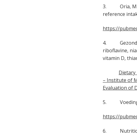
3. Oria, M. P.
reference inta
https://pubmed
4. Gezondheid
riboflavine, ni
vitamin D, thia
Dietary
– Institute of
Evaluation of 
5. Voedingsc
https://pubmed
6. Nutrition. 