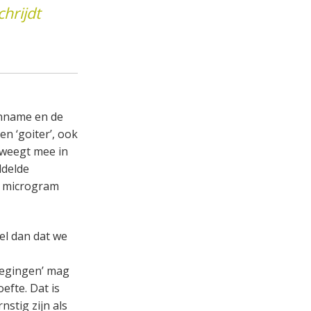
hrijdt
inname en de
en ‘goiter’, ook
 weegt mee in
ddelde
0 microgram
el dan dat we
rwegingen’ mag
efte. Dat is
stig zijn als