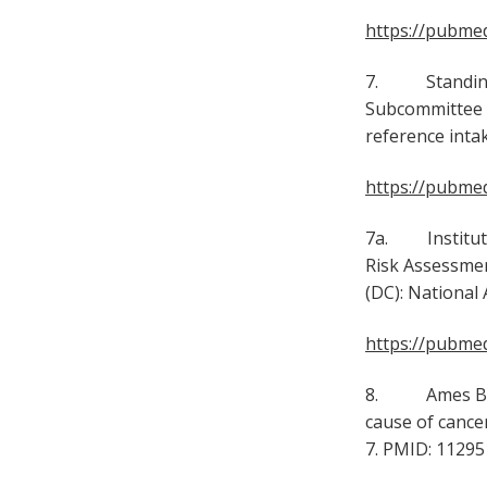
https://pubmed
7. Standing Co
Subcommittee o
reference intak
https://pubmed
7a. Institute 
Risk Assessmen
(DC): National
https://pubmed
8. Ames BN. D
cause of cance
7. PMID: 11295