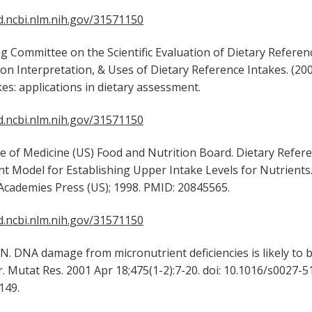
.ncbi.nlm.nih.gov/31571150
mmittee on the Scientific Evaluation of Dietary Referenc
n Interpretation, & Uses of Dietary Reference Intakes. (200
es: applications in dietary assessment.
.ncbi.nlm.nih.gov/31571150
of Medicine (US) Food and Nutrition Board. Dietary Refere
t Model for Establishing Upper Intake Levels for Nutrient
 Academies Press (US); 1998. PMID: 20845565.
.ncbi.nlm.nih.gov/31571150
NA damage from micronutrient deficiencies is likely to b
r. Mutat Res. 2001 Apr 18;475(1-2):7-20. doi: 10.1016/s0027-
149.