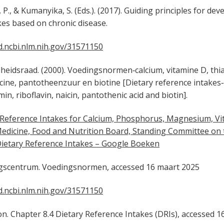
, & Kumanyika, S. (Eds.). (2017). Guiding principles for dev
kes based on chronic disease.
.ncbi.nlm.nih.gov/31571150
sraad. (2000). Voedingsnormen‐calcium, vitamine D, thi
acine, pantotheenzuur en biotine [Dietary reference intakes‐
min, riboflavin, naicin, pantothenic acid and biotin].
 Reference Intakes for Calcium, Phosphorus, Magnesium, Vi
 Medicine, Food and Nutrition Board, Standing Committee on t
Dietary Reference Intakes – Google Boeken
entrum. Voedingsnormen, accessed 16 maart 2025
.ncbi.nlm.nih.gov/31571150
Chapter 8.4 Dietary Reference Intakes (DRIs), accessed 1