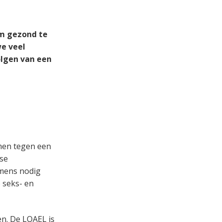
m gezond te
we veel
olgen van een
men tegen een
kse
 mens nodig
 seks- en
en. De LOAEL is