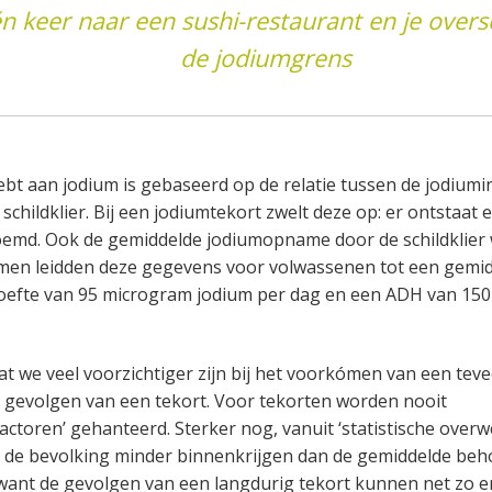
n keer naar een sushi-restaurant en je oversc
de jodiumgrens
ebt aan jodium is gebaseerd op de relatie tussen de jodium
schildklier. Bij een jodiumtekort zwelt deze op: er ontstaat e
oemd. Ook de gemiddelde jodiumopname door de schildklier
men leidden deze gegevens voor volwassenen tot een gemi
hoefte van 95 microgram jodium per dag en een ADH van 15
at we veel voorzichtiger zijn bij het voorkómen van een teve
 gevolgen van een tekort. Voor tekorten worden nooit
actoren’ gehanteerd. Sterker nog, vanuit ‘statistische ove
 de bevolking minder binnenkrijgen dan de gemiddelde beho
ant de gevolgen van een langdurig tekort kunnen net zo ern