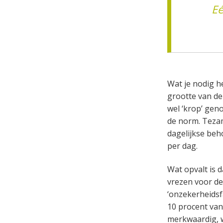
Eé
Wat je nodig h
grootte van de 
wel ‘krop’ gen
de norm. Teza
dagelijkse be
per dag.
Wat opvalt is d
vrezen voor de
‘onzekerheidsf
10 procent van
merkwaardig, w