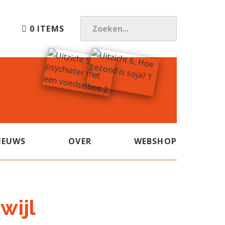
0 ITEMS
Z
O
E
K
E
N
.
.
.
IEUWS
OVER
WEBSHOP
wijl