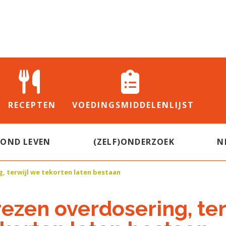
RECEPTEN
VOEDINGS
MIDDELENLIJST
ZOND LEVEN
(ZELF)ONDERZOEK
N
, terwijl we tekorten laten bestaan
ezen overdosering, ter