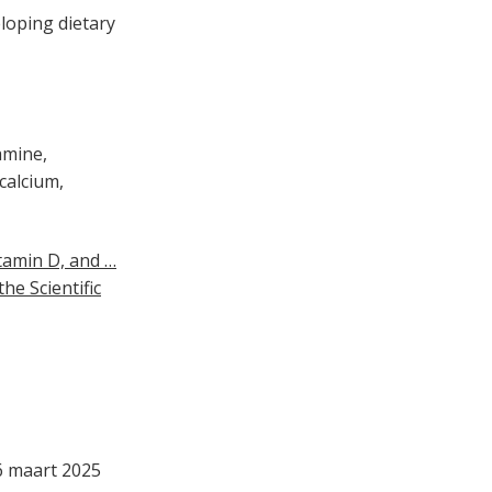
eloping dietary
amine,
calcium,
tamin D, and …
he Scientific
6 maart 2025