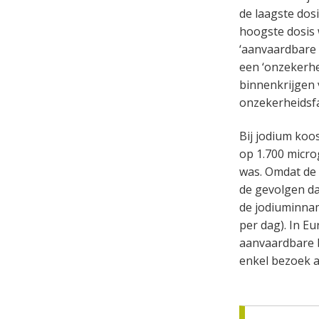
de laagste dos
hoogste dosis
‘aanvaardbare
een ‘onzekerhe
binnenkrijgen 
onzekerheidsfa
Bij jodium koo
op 1.700 micro
was. Omdat de 
de gevolgen d
de jodiuminnam
per dag). In E
aanvaardbare b
enkel bezoek a