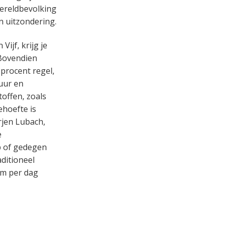
wereldbevolking
n uitzondering.
ijf, krijg je
 Bovendien
 procent regel,
uur en
toffen, zoals
hoefte is
rjen Lubach,
e
p of gedegen
ditioneel
um per dag