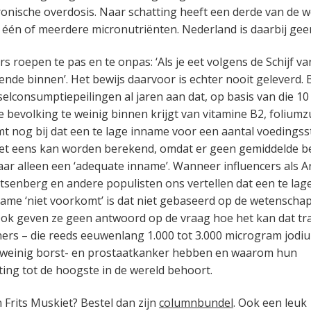
ronische overdosis. Naar schatting heeft een derde van de 
 één of meerdere micronutriënten. Nederland is daarbij gee
roepen te pas en te onpas: ‘Als je eet volgens de Schijf van V
oende binnen’. Het bewijs daarvoor is echter nooit geleverd.
elconsumptiepeilingen al jaren aan dat, op basis van die 10
 bevolking te weinig binnen krijgt van vitamine B2, foliumz
mt nog bij dat een te lage inname voor een aantal voedingss
et eens kan worden berekend, omdat er geen gemiddelde be
aar alleen een ‘adequate inname’. Wanneer influencers als A
tsenberg en andere populisten ons vertellen dat een te lag
me ‘niet voorkomt’ is dat niet gebaseerd op de wetenscha
 Ook geven ze geen antwoord op de vraag hoe het kan dat tra
ers – die reeds eeuwenlang 1.000 tot 3.000 microgram jodi
weinig borst- en prostaatkanker hebben en waarom hun
ing tot de hoogste in de wereld behoort.
 Frits Muskiet? Bestel dan zijn
columnbundel
. Ook een leuk