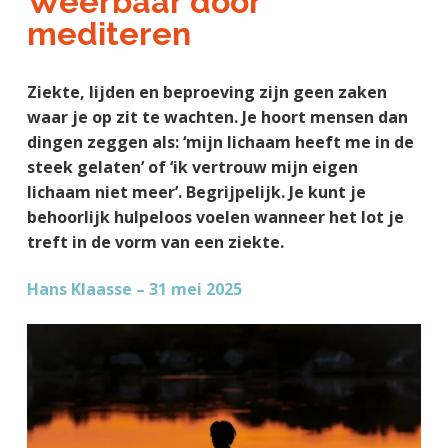
Weerbaar door
a
o
k
j
mediteren
v
u
s
k
i
d
t
t
g
Ziekte, lijden en beproeving zijn geen zaken
e
a
waar je op zit te wachten. Je hoort mensen dan
g
t
dingen zeggen als: ‘mijn lichaam heeft me in de
e
i
steek gelaten’ of ‘ik vertrouw mijn eigen
n
e
lichaam niet meer’. Begrijpelijk. Je kunt je
k
behoorlijk hulpeloos voelen wanneer het lot je
a
treft in de vorm van een ziekte.
n
k
Hans Klaasse – 31 mei 2025
e
r