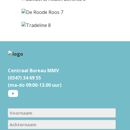
F
o
Centraal Bureau MMV
o
(0347) 34 69 55
t
(ma-do 09:00-13.00 uur)
e
r
N
a
V
m
o