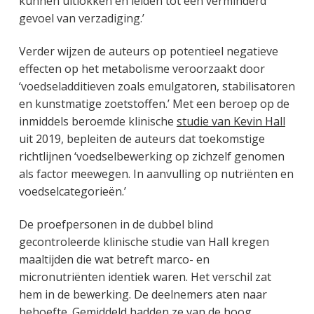
kunnen uitlokken en leiden tot een verminderd
gevoel van verzadiging.’
Verder wijzen de auteurs op potentieel negatieve
effecten op het metabolisme veroorzaakt door
‘voedseladditieven zoals emulgatoren, stabilisatoren
en kunstmatige zoetstoffen.’ Met een beroep op de
inmiddels beroemde klinische
studie van Kevin Hall
uit 2019, bepleiten de auteurs dat toekomstige
richtlijnen ‘voedselbewerking op zichzelf genomen
als factor meewegen. In aanvulling op nutriënten en
voedselcategorieën.’
De proefpersonen in de dubbel blind
gecontroleerde klinische studie van Hall kregen
maaltijden die wat betreft marco- en
micronutriënten identiek waren. Het verschil zat
hem in de bewerking. De deelnemers aten naar
behoefte. Gemiddeld hadden ze van de hoog