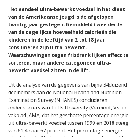
g
a
o
k
Het aandeel ultra-bewerkt voedsel in het dieet
e
v
u
s
van de Amerikaanse jeugd is de afgelopen
n
i
d
t
twintig jaar gestegen. Gemiddeld twee derde
k
g
van de dagelijkse hoeveelheid calorieën die
a
a
kinderen in de leeftijd van 2 tot 18 jaar
n
t
consumeren zijn ultra-bewerkt.
k
i
Waarschuwingen tegen frisdrank lijken effect te
e
e
sorteren, maar andere categorieën ultra-
r
bewerkt voedsel zitten in de lift.
Uit de analyse van de gegevens van bijna 34duizend
deelnemers aan de National Health and Nutrition
Examination Survey (NHANES) concluderen
onderzoekers van Tufts University (Vermont, VS) in
vakblad JAMA, dat het geschatte percentage energie
uit ultra-bewerkt voedsel tussen 1999 en 2018 steeg
van 61,4 naar 67 procent. Het percentage energie