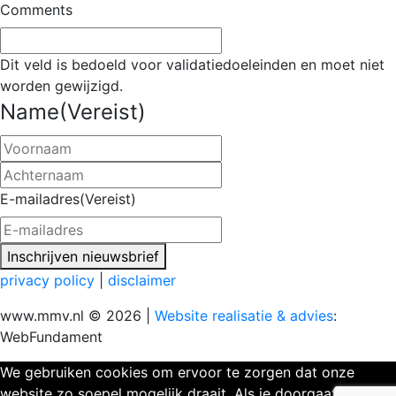
Comments
Dit veld is bedoeld voor validatiedoeleinden en moet niet
worden gewijzigd.
Name
(Vereist)
Voornaam
Achternaam
E-mailadres
(Vereist)
Inschrijven nieuwsbrief
privacy policy
|
disclaimer
www.mmv.nl © 2026 |
Website realisatie & advies
:
WebFundament
We gebruiken cookies om ervoor te zorgen dat onze
website zo soepel mogelijk draait. Als je doorgaat met het