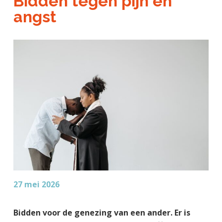
Bidden tegen pijn en
a
o
k
j
angst
v
u
s
k
i
d
t
t
g
e
a
g
t
e
i
n
e
k
a
n
k
e
r
27 mei 2026
Bidden voor de genezing van een ander. Er is