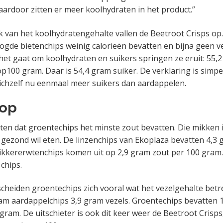
ardoor zitten er meer koolhydraten in het product.”
k van het koolhydratengehalte vallen de Beetroot Crisps op
oogde bietenchips weinig calorieën bevatten en bijna geen ve
s het gaat om koolhydraten en suikers springen ze eruit: 55,
p100 gram. Daar is 54,4 gram suiker. De verklaring is simpel
ichzelf nu eenmaal meer suikers dan aardappelen.
op
ten dat groentechips het minste zout bevatten. Die mikken
gezond wil eten. De linzenchips van Ekoplaza bevatten 4,3 
ikkererwtenchips komen uit op 2,9 gram zout per 100 gram.
chips.
scheiden groentechips zich vooral wat het vezelgehalte betr
gram aardappelchips 3,9 gram vezels. Groentechips bevatten 
 gram. De uitschieter is ook dit keer weer de Beetroot Crisp