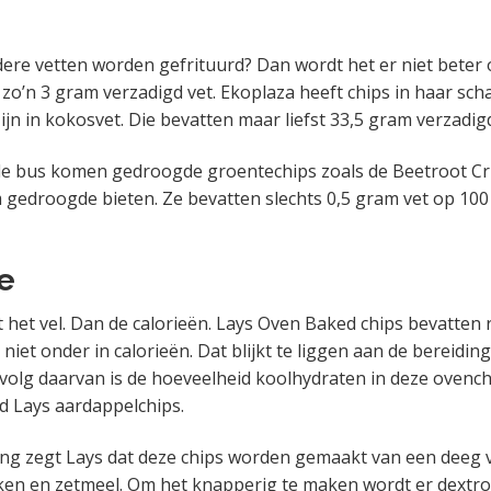
ndere vetten worden gefrituurd? Dan wordt het er niet beter
 zo’n 3 gram verzadigd vet. Ekoplaza heeft chips in haar sc
ijn in kokosvet. Die bevatten maar liefst 33,5 gram verzadig
de bus komen gedroogde groentechips zoals de Beetroot Cri
m gedroogde bieten. Ze bevatten slechts 0,5 gram vet op 10
e
 het vel. Dan de calorieën. Lays Oven Baked chips bevatten r
niet onder in calorieën. Dat blijkt te liggen aan de bereidin
evolg daarvan is de hoeveelheid koolhydraten in deze ovenc
rd Lays aardappelchips.
ting zegt Lays dat deze chips worden gemaakt van een deeg 
en en zetmeel. Om het knapperig te maken wordt er dextros