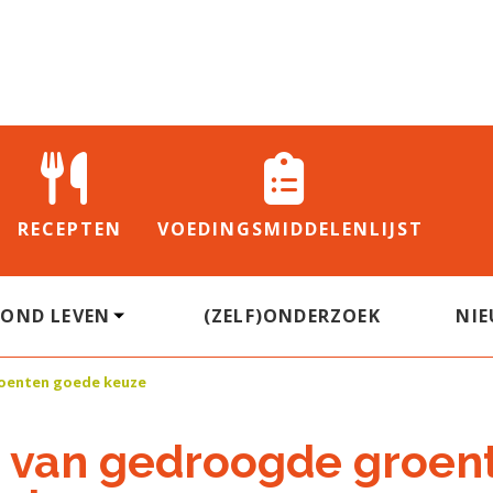
RECEPTEN
VOEDINGS
MIDDELENLIJST
ZOND LEVEN
(ZELF)ONDERZOEK
NI
roenten goede keuze
 van gedroogde groen