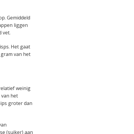
 op. Gemiddeld
happen liggen
d vet.
sps. Het gaat
0 gram van het
elatief weinig
g van het
hips groter dan
van
e (suiker) aan