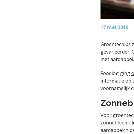
17 mei 2019
Groentechips z
gevarieerder. 
met aardappel.
Foodlog ging
o
informatie op 
voornamelijk d
Zonneb
Voor groentech
zonnebloemolie
aardappelchips