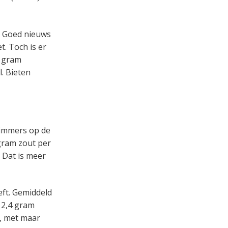
. Goed nieuws
t. Toch is er
2 gram
. Bieten
 immers op de
gram zout per
 Dat is meer
eft. Gemiddeld
12,4 gram
s, met maar