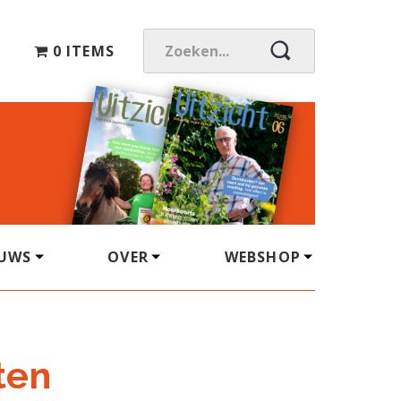
0 ITEMS
Z
O
E
K
E
N
.
.
.
EUWS
OVER
WEBSHOP
ten