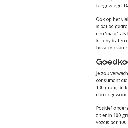
toegevoegd. Da
Ook op het vla
is dat de gedr
een ‘maar’: al
koolhydraten o
bevatten van z
Goedko
Je zou verwach
consument die 
100 gram, de k
dan in gewone 
Positief onder
zit er in 100 
vezels per 100