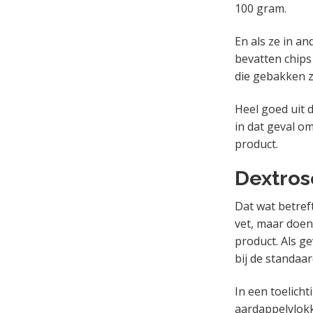
100 gram.
En als ze in a
bevatten chips
die gebakken z
Heel goed uit 
in dat geval o
product.
Dextros
Dat wat betreft
vet, maar doen 
product. Als g
bij de standaa
In een toelich
aardappelvlokk