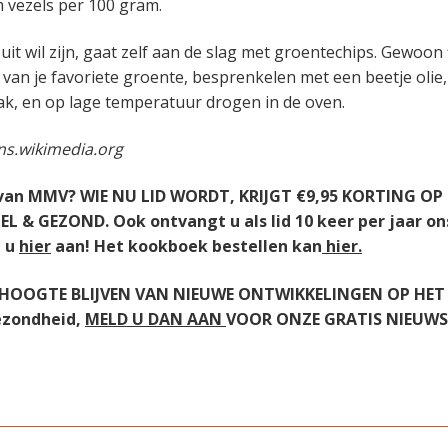
m vezels per 100 gram.
it wil zijn, gaat zelf aan de slag met groentechips. Gewoon
 van je favoriete groente, besprenkelen met een beetje olie,
k, en op lage temperatuur drogen in de oven.
s.wikimedia.org
 van MMV? WIE NU LID WORDT, KRIJGT €9,95 KORTING OP
 & GEZOND. Ook ontvangt u als lid 10 keer per jaar o
d u
hier
aan! Het kookboek bestellen kan
hier.
 HOOGTE BLIJVEN VAN NIEUWE ONTWIKKELINGEN OP HET
ezondheid,
MELD U DAN AAN
VOOR ONZE GRATIS NIEUWSB