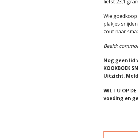
liefst 23,1 gra
Wie goedkoop u
plakjes snijden
zout naar smaa
Beeld: common
Nog geen lid
KOOKBOEK SNEL
Uitzicht. Mel
WILT U OP DE
voeding en g