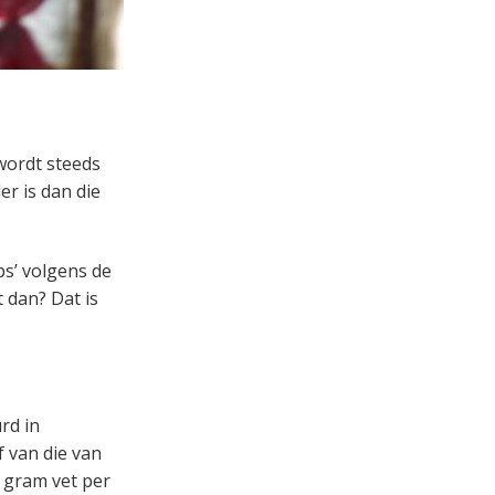
wordt steeds
r is dan die
ps’ volgens de
 dan? Dat is
rd in
f van die van
 gram vet per