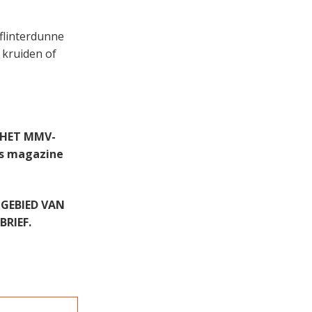
 flinterdunne
 kruiden of
 HET MMV-
ns magazine
 GEBIED VAN
RIEF.