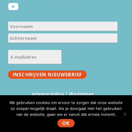
N
a
V
m
o
e
A
o
E
c
(
r
-
h
V
n
m
t
e
a
INSCHRIJVEN NIEUWSBRIEF
a
e
r
a
i
r
e
m
l
n
i
privacy policy
|
disclaimer
a
a
s
We gebruiken cookies om ervoor te zorgen dat onze website
a
d
t
zo soepel mogelijk draait. Als je doorgaat met het gebruiken
m
r
)
van de website, gaan we er vanuit dat ermee instemt.
www.mmv.nl © 2026 |
Website realisatie & advies
:
e
WebFundament
OK
s