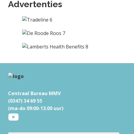
Advertenties
F
o
Centraal Bureau MMV
o
(0347) 34 69 55
t
(ma-do 09:00-13.00 uur)
e
r