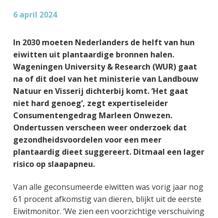
g
a
o
k
6 april 2024
e
v
u
s
n
i
d
t
In 2030 moeten Nederlanders de helft van hun
k
g
eiwitten uit plantaardige bronnen halen.
a
a
Wageningen University & Research (WUR) gaat
n
t
na of dit doel van het ministerie van Landbouw
k
i
Natuur en Visserij dichterbij komt. ‘Het gaat
e
e
niet hard genoeg’, zegt expertiseleider
r
Consumentengedrag Marleen Onwezen.
Ondertussen verscheen weer onderzoek dat
gezondheidsvoordelen voor een meer
plantaardig dieet suggereert. Ditmaal een lager
risico op slaapapneu.
Van alle geconsumeerde eiwitten was vorig jaar nog
61 procent afkomstig van dieren, blijkt uit de eerste
Eiwitmonitor. ‘We zien een voorzichtige verschuiving