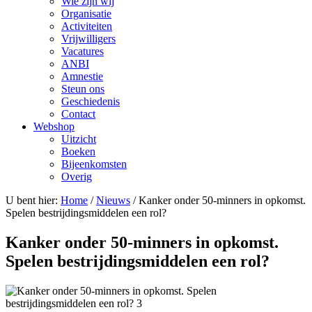
Wie zijn wij
Organisatie
Activiteiten
Vrijwilligers
Vacatures
ANBI
Amnestie
Steun ons
Geschiedenis
Contact
Webshop
Uitzicht
Boeken
Bijeenkomsten
Overig
U bent hier:
Home
/
Nieuws
/ Kanker onder 50-minners in opkomst.
Spelen bestrijdingsmiddelen een rol?
Kanker onder 50-minners in opkomst.
Spelen bestrijdingsmiddelen een rol?