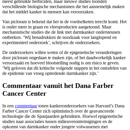
meest gebruikte herbiciden, maar nieuwe studies toonden
verschillende biologische mechanismen die het aannemelijk maken
dat het middel kanker in mensen kan veroorzaken.
Van picloram is bekend dat het in de voedselketen terecht komt. Het
is onder meer in graan en vleesproducten aangetoond. Maar
mechanistische studies die de link met darmkanker ondersteunen
ontbreken. ‘Wij benadrukken de noodzaak voor langlopend en
experimenteel onderzoek’, schrijven de onderzoekers.
De onderzoekers willen weten of de epigenetische veranderingen
door picloram ongedaan te maken zijn, of het daadwerkelijk kanker
veroorzaakt en hoeveel blootstelling nodig is om risico te geven.
‘Wij geloven dat dit kritische volgende stappen in het ontrafelen van
de epidemie van vroeg optredende darmkanker zijn.’
Commentaar vanuit het Dana Farber
Cancer Center
In een
commentaar
tonen kankeronderzoekers van Harvard’s Dana
Farber Cancer Center zich optimistisch over de geavanceerde
technologie die de Spanjaarden gebruikten. Hoewel epigenetische
studies naar associaties tussen milieuverontreinigingen en de
opkomst van darmkanker onder jongere volwassenen met