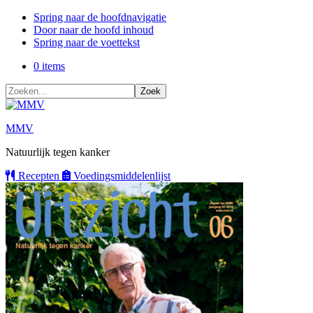
Spring naar de hoofdnavigatie
Door naar de hoofd inhoud
Spring naar de voettekst
0 items
Zoeken...
MMV
Natuurlijk tegen kanker
Recepten
Voedings
middelenlijst