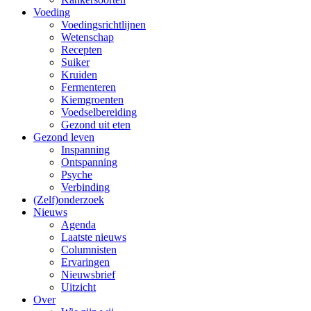
Voeding
Voedingsrichtlijnen
Wetenschap
Recepten
Suiker
Kruiden
Fermenteren
Kiemgroenten
Voedselbereiding
Gezond uit eten
Gezond leven
Inspanning
Ontspanning
Psyche
Verbinding
(Zelf)onderzoek
Nieuws
Agenda
Laatste nieuws
Columnisten
Ervaringen
Nieuwsbrief
Uitzicht
Over