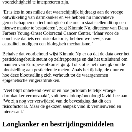
voorzichtigheid te interpreteren zijn.
‘Er is iets in ons milieu dat waarschijnlijk bijdraagt aan de vroege
ontwikkeling van darmkanker en we hebben nu innovatieve
gereedschappen en technologieën die ons in staat stellen dit op een
nieuwe manier te bestuderen’, zegt Kimmie Ng, directeur van Dana
Farbers Young-Onset Colorectal Cancer Center. ‘Maar voor de
conclusie dat iets een risicofactor is, hebben we bewijs van
causaliteit nodig en een biologisch mechanisme.’
Behalve dat voorbehoud wijst Kimmie Ng er op dat de data over het
pesticidengebruik steunt op zelfrapportage en dat het uitsluitend om
mannen van Europese afkomst ging. Tot slot is het moeilijk om de
blootstelling aan pesticiden te meten. Zoals het tijdstip, de duur en
hoe deze blootstelling zich verhoudt tot de waargenomen
epigenetische vingerafdrukken.
‘Veel blijft onbekend over of en hoe picloram feitelijk vroege
darmkanker veroorzaakt’, vult hematoloog/oncoloogDavid Lee aan.
‘We zijn nog ver verwijderd van de bevestiging dat dit een
risicofactor is. Maar de gekozen aanpak vind ik vernieuwend en
interessant.’
Longkanker en bestrijdingsmiddelen