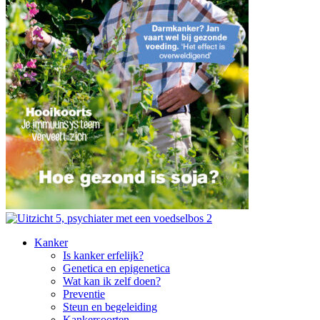
Kanker
Is kanker erfelijk?
Genetica en epigenetica
Wat kan ik zelf doen?
Preventie
Steun en begeleiding
Kankersoorten