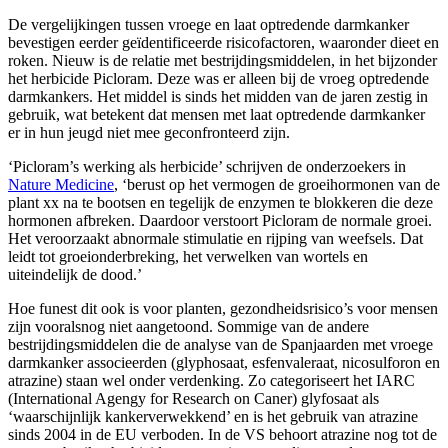
De vergelijkingen tussen vroege en laat optredende darmkanker
bevestigen eerder geïdentificeerde risicofactoren, waaronder dieet en
roken. Nieuw is de relatie met bestrijdingsmiddelen, in het bijzonder
het herbicide Picloram. Deze was er alleen bij de vroeg optredende
darmkankers. Het middel is sinds het midden van de jaren zestig in
gebruik, wat betekent dat mensen met laat optredende darmkanker
er in hun jeugd niet mee geconfronteerd zijn.
‘Picloram’s werking als herbicide’ schrijven de onderzoekers in
Nature Medicine
, ‘berust op het vermogen de groeihormonen van de
plant xx na te bootsen en tegelijk de enzymen te blokkeren die deze
hormonen afbreken. Daardoor verstoort Picloram de normale groei.
Het veroorzaakt abnormale stimulatie en rijping van weefsels. Dat
leidt tot groeionderbreking, het verwelken van wortels en
uiteindelijk de dood.’
Hoe funest dit ook is voor planten, gezondheidsrisico’s voor mensen
zijn vooralsnog niet aangetoond. Sommige van de andere
bestrijdingsmiddelen die de analyse van de Spanjaarden met vroege
darmkanker associeerden (glyphosaat, esfenvaleraat, nicosulforon en
atrazine) staan wel onder verdenking. Zo categoriseert het IARC
(International Agengy for Research on Caner) glyfosaat als
‘waarschijnlijk kankerverwekkend’ en is het gebruik van atrazine
sinds 2004 in de EU verboden. In de VS behoort atrazine nog tot de