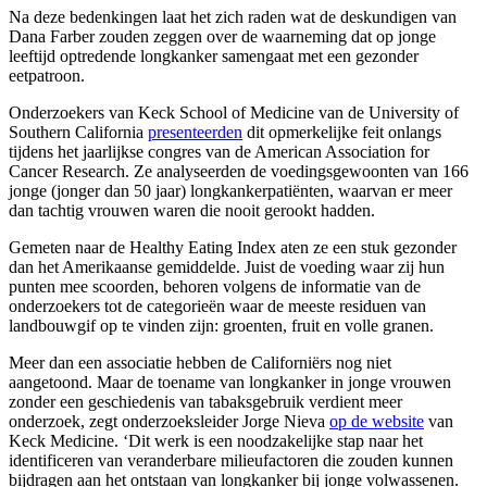
Na deze bedenkingen laat het zich raden wat de deskundigen van
Dana Farber zouden zeggen over de waarneming dat op jonge
leeftijd optredende longkanker samengaat met een gezonder
eetpatroon.
Onderzoekers van Keck School of Medicine van de University of
Southern California
presenteerden
dit opmerkelijke feit onlangs
tijdens het jaarlijkse congres van de American Association for
Cancer Research. Ze analyseerden de voedingsgewoonten van 166
jonge (jonger dan 50 jaar) longkankerpatiënten, waarvan er meer
dan tachtig vrouwen waren die nooit gerookt hadden.
Gemeten naar de Healthy Eating Index aten ze een stuk gezonder
dan het Amerikaanse gemiddelde. Juist de voeding waar zij hun
punten mee scoorden, behoren volgens de informatie van de
onderzoekers tot de categorieën waar de meeste residuen van
landbouwgif op te vinden zijn: groenten, fruit en volle granen.
Meer dan een associatie hebben de Californiërs nog niet
aangetoond. Maar de toename van longkanker in jonge vrouwen
zonder een geschiedenis van tabaksgebruik verdient meer
onderzoek, zegt onderzoeksleider Jorge Nieva
op de website
van
Keck Medicine. ‘Dit werk is een noodzakelijke stap naar het
identificeren van veranderbare milieufactoren die zouden kunnen
bijdragen aan het ontstaan van longkanker bij jonge volwassenen.