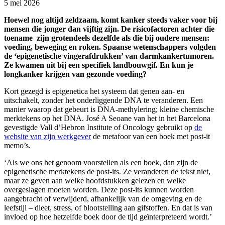
5 mei 2026
Hoewel nog altijd zeldzaam, komt kanker steeds vaker voor bij
mensen die jonger dan vijftig zijn. De risicofactoren achter die
toename zijn grotendeels dezelfde als die bij oudere mensen:
voeding, beweging en roken. Spaanse wetenschappers volgden
de ‘epigenetische vingerafdrukken’ van darmkankertumoren.
Ze kwamen uit bij een specifiek landbouwgif. En kun je
longkanker krijgen van gezonde voeding?
Kort gezegd is epigenetica het systeem dat genen aan- en
uitschakelt, zonder het onderliggende DNA te veranderen. Een
manier waarop dat gebeurt is DNA-methylering; kleine chemische
merktekens op het DNA. José A Seoane van het in het Barcelona
gevestigde Vall d’Hebron Institute of Oncology gebruikt op
de
website van zijn werkgever
de metafoor van een boek met post-it
memo’s.
‘Als we ons het genoom voorstellen als een boek, dan zijn de
epigenetische merktekens de post-its. Ze veranderen de tekst niet,
maar ze geven aan welke hoofdstukken gelezen en welke
overgeslagen moeten worden. Deze post-its kunnen worden
aangebracht of verwijderd, afhankelijk van de omgeving en de
leefstijl – dieet, stress, of blootstelling aan gifstoffen. En dat is van
invloed op hoe hetzelfde boek door de tijd geïnterpreteerd wordt.’