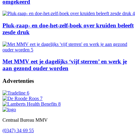
omgekeerd
Pluk-raap- en doe-het-zelf-boek over kruiden beleeft
zesde druk
Met MMV eet je dagelijks ‘vijf sterren’ en werk je
aan gezond ouder worden
Advertenties
Footer
Centraal Bureau MMV
(0347) 34 69 55