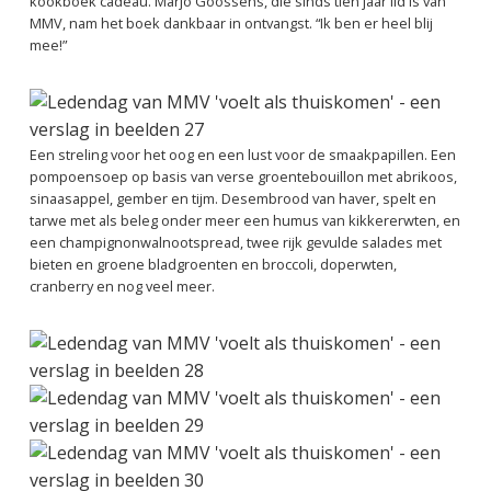
kookboek cadeau. Marjo Goossens, die sinds tien jaar lid is van
MMV, nam het boek dankbaar in ontvangst. “Ik ben er heel blij
mee!”
Een streling voor het oog en een lust voor de smaakpapillen. Een
pompoensoep op basis van verse groentebouillon met abrikoos,
sinaasappel, gember en tijm. Desembrood van haver, spelt en
tarwe met als beleg onder meer een humus van kikkererwten, en
een champignonwalnootspread, twee rijk gevulde salades met
bieten en groene bladgroenten en broccoli, doperwten,
cranberry en nog veel meer.