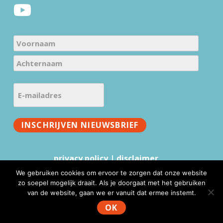
e
r
N
a
V
m
o
e
A
o
E
c
(
r
-
h
V
n
m
t
e
a
INSCHRIJVEN NIEUWSBRIEF
a
e
r
a
i
r
e
m
l
n
i
privacy policy
|
disclaimer
a
a
s
We gebruiken cookies om ervoor te zorgen dat onze website
a
d
t
zo soepel mogelijk draait. Als je doorgaat met het gebruiken
m
r
)
van de website, gaan we er vanuit dat ermee instemt.
www.mmv.nl © 2026 |
Website realisatie & advies
:
e
WebFundament
OK
s