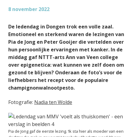
g
a
o
k
8 november 2022
e
v
u
s
n
i
d
t
De ledendag in Dongen trok een volle zaal.
k
g
Emotioneel en sterkend waren de lezingen van
a
a
Pia de Jong en Peter Gooijer die vertelden over
n
t
hun persoonlijke ervaringen met kanker. In de
k
i
middag gaf NTTT-arts Ann van Veen college
e
e
over epigenetica: wat kunnen we zelf doen om
r
gezond te blijven? Onderaan de foto’s voor de
liefhebbers het recept voor de populaire
champignonwalnootpesto.
Fotografie:
Nadia ten Wolde
Pia de Jong gaf de eerste lezing. ‘Ik sta hier als moeder van een