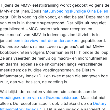
Tijdens de MMV-leefstijltraining wordt gekookt volgens de
MMV-richtlijnen. Zoals
natuurvoedingskundige Gina Beijen
zegt: ‘Dit is voeding die voedt, en niet belast.’ Deze manier
van eten is in theorie supergezond. Dat blijkt uit nog niet
gepubliceerd UMCG-onderzoek naar recepten en
weekmenu’s van MMV. In ledenmagazine Uitzicht is in
januari
een interview met de onderzoekers
gepubliceerd.
De onderzoekers namen zeven dagmenu’s uit het MMV-
kookboek ‘Eten volgens Moerman en NTTT’ onder de loep.
Ze analyseerden de menu’s op macro- en micronutriënten
en daarna legden ze de uitkomsten langs verschillende
meetlatten: de huidige voedingsnormen, de Dietary
Inflammatory Index (DII) en twee maten die aangeven hoe
zuur, dan wel basisch, de voeding is.
Wat blijkt: de recepten voldoen ruimschoots aan de
voedingsnormen van de Gezondheidsraad.
Maar dat niet
alleen. De receptuur scoort ook uitstekend op de
Dietary
Inflammatory Index (DII
). Dit is een index die aangeeft of