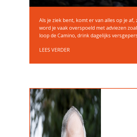
Als je ziek bent, komt er van alles op je af
word je vaak overspoeld met adviezen zoals:
loop de Camino, drink dagelijks versgepers
LEES VERDER