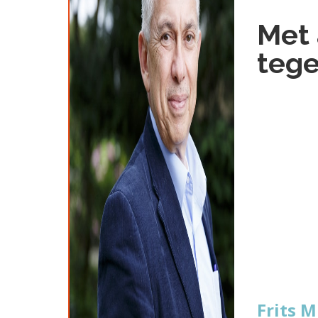
Met 
teg
Frits 