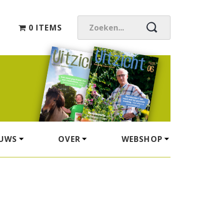
0 ITEMS
Z
O
E
K
E
N
.
.
.
EUWS
OVER
WEBSHOP