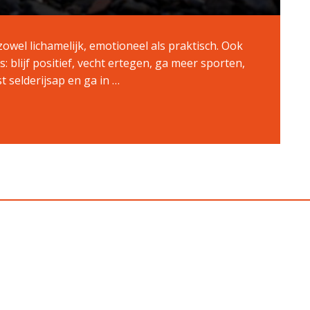
, zowel lichamelijk, emotioneel als praktisch. Ook
 blijf positief, vecht ertegen, ga meer sporten,
t selderijsap en ga in …