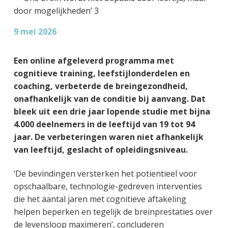
g
a
o
k
e
v
u
s
9 mei 2026
n
i
d
t
k
g
a
a
Een online afgeleverd programma met
n
t
cognitieve training, leefstijlonderdelen en
k
i
coaching, verbeterde de breingezondheid,
e
e
onafhankelijk van de conditie bij aanvang. Dat
r
bleek uit een drie jaar lopende studie met bijna
4.000 deelnemers in de leeftijd van 19 tot 94
jaar. De verbeteringen waren niet afhankelijk
van leeftijd, geslacht of opleidingsniveau.
‘De bevindingen versterken het potientieel voor
opschaalbare, technologie-gedreven interventies
die het aantal jaren met cognitieve aftakeling
helpen beperken en tegelijk de breinprestaties over
de levensloop maximeren’, concluderen