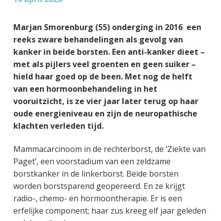
g
a
o
k
e
v
u
s
Marjan Smorenburg (55) onderging in 2016 een
n
i
d
t
reeks zware behandelingen als gevolg van
k
g
kanker in beide borsten. Een anti-kanker dieet –
a
a
met als pijlers veel groenten en geen suiker –
n
t
hield haar goed op de been. Met nog de helft
k
i
van een hormoonbehandeling in het
e
e
vooruitzicht, is ze vier jaar later terug op haar
r
oude energieniveau en zijn de neuropathische
klachten verleden tijd.
Mammacarcinoom in de rechterborst, de ‘Ziekte van
Paget’, een voorstadium van een zeldzame
borstkanker in de linkerborst. Beide borsten
worden borstsparend geopereerd. En ze krijgt
radio-, chemo- en hormoontherapie. Er is een
erfelijke component; haar zus kreeg elf jaar geleden