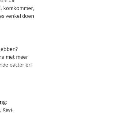
waaruit
tel, komkommer,
jes venkel doen
 hebben?
ora met meer
nde bacteriën!
ng;
; Kiwi-