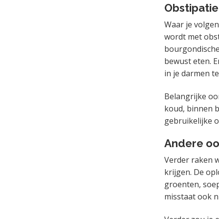
Obstipatie
Waar je volgen
wordt met obst
bourgondische 
bewust eten. E
in je darmen te
Belangrijke oo
koud, binnen br
gebruikelijke 
Andere oor
Verder raken w
krijgen. De op
groenten, soep
misstaat ook ni