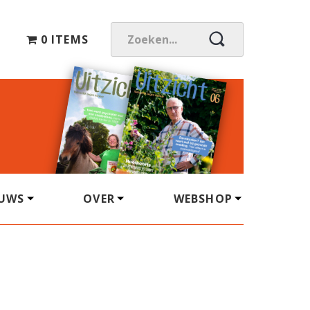
0 ITEMS
Z
O
E
K
E
N
.
.
.
EUWS
OVER
WEBSHOP