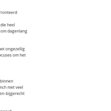
nfronteerd
die heel
ns om dagenlang
het ongezellig
 excuses om het
 binnen
unch met veel
en-bijgerecht