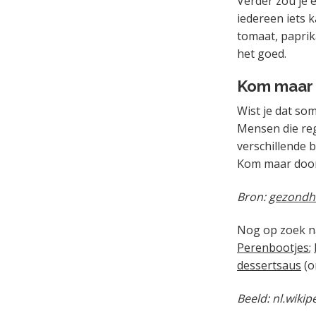
Verder zou je 
iedereen iets 
tomaat, paprik
het goed.
Kom maar 
Wist je dat s
Mensen die re
verschillende 
Kom maar door 
Bron:
gezondh
Nog op zoek n
Perenbootjes
;
dessertsaus
(o
Beeld: nl.wikip