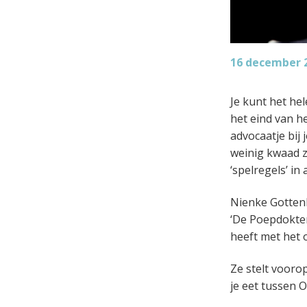
16 december 
Je kunt het he
het eind van he
advocaatje bij 
weinig kwaad z
‘spelregels’ in
Nienke Gottenb
‘De Poepdokter
heeft met het 
Ze stelt vooro
je eet tussen 