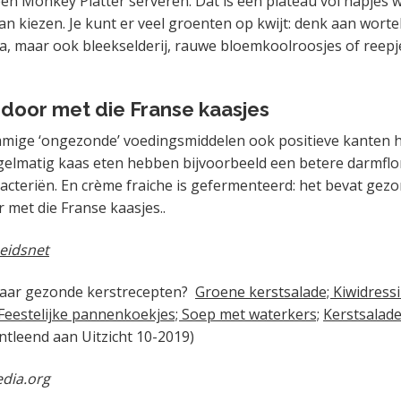
een Monkey Platter serveren. Dat is een plateau vol hapjes 
kan kiezen. Je kunt er veel groenten op kwijt: denk aan wor
a, maar ook bleekselderij, rauwe bloemkoolroosjes of reep
door met die Franse kaasjes
ommige ‘ongezonde’ voedingsmiddelen ook positieve kanten
gelmatig kaas eten hebben bijvoorbeeld een betere darmfl
bacteriën. En crème fraiche is gefermenteerd: het bevat gezo
met die Franse kaasjes..
eidsnet
aar gezonde kerstrecepten?
Groene kerstsalade; Kiwidressi
Feestelijke pannenkoekjes; Soep met waterkers;
Kerstsalade
ntleend aan Uitzicht 10-2019)
edia.org