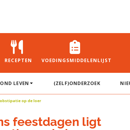
RECEPTEN
VOEDINGS
MIDDELENLIJST
ZOND LEVEN
(ZELF)ONDERZOEK
NI
 obstipatie op de loer
ns feestdagen ligt