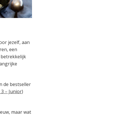
or jezelf, aan
uren, een
 betrekkelijk
langrijke
 de bestseller
3 – Junior
)
Nieuw, maar wat