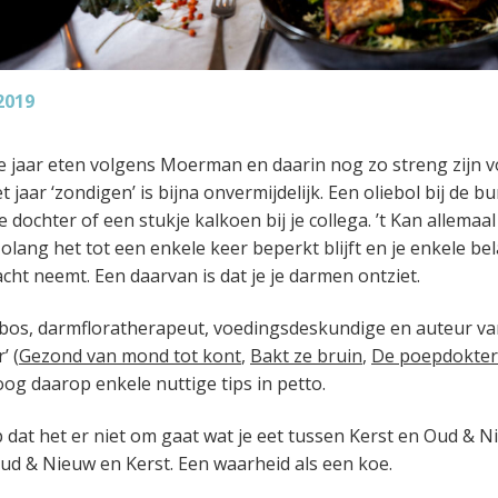
2019
le jaar eten volgens Moerman en daarin nog zo streng zijn vo
t jaar ‘zondigen’ is bijna onvermijdelijk. Een oliebol bij de b
je dochter of een stukje kalkoen bij je collega. ’t Kan allemaal
olang het tot een enkele keer beperkt blijft en je enkele be
 acht neemt. Een daarvan is dat je je darmen ontziet.
os, darmfloratherapeut, voedingsdeskundige en auteur van
’ (
Gezond van mond tot kont
,
Bakt ze bruin
,
De poepdokter 
oog daarop enkele nuttige tips in petto.
p dat het er niet om gaat wat je eet tussen Kerst en Oud & 
Oud & Nieuw en Kerst. Een waarheid als een koe.