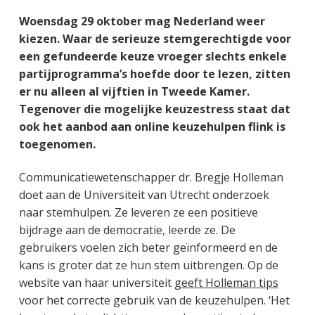
g
a
o
k
Woensdag 29 oktober mag Nederland weer
e
v
u
s
kiezen. Waar de serieuze stemgerechtigde voor
n
i
d
t
een gefundeerde keuze vroeger slechts enkele
k
g
partijprogramma’s hoefde door te lezen, zitten
a
a
er nu alleen al vijftien in Tweede Kamer.
n
t
Tegenover die mogelijke keuzestress staat dat
k
i
ook het aanbod aan online keuzehulpen flink is
e
e
toegenomen.
r
Communicatiewetenschapper dr. Bregje Holleman
doet aan de Universiteit van Utrecht onderzoek
naar stemhulpen. Ze leveren ze een positieve
bijdrage aan de democratie, leerde ze. De
gebruikers voelen zich beter geïnformeerd en de
kans is groter dat ze hun stem uitbrengen. Op de
website van haar universiteit
geeft Holleman tips
voor het correcte gebruik van de keuzehulpen. ‘Het