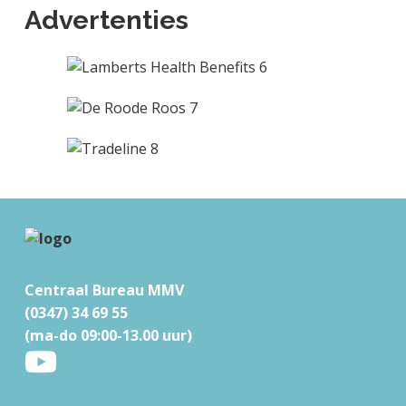
Advertenties
F
o
Centraal Bureau MMV
o
(0347) 34 69 55
t
(ma-do 09:00-13.00 uur)
e
r