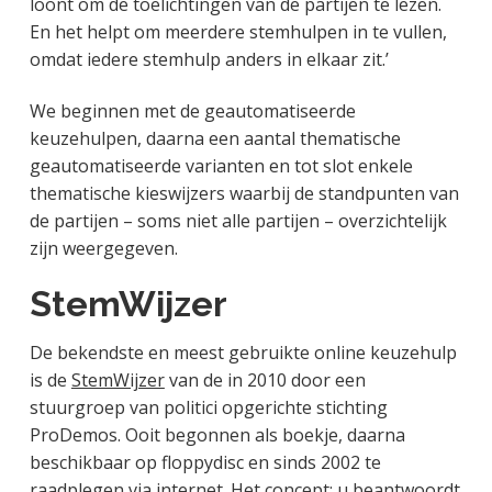
loont om de toelichtingen van de partijen te lezen.
En het helpt om meerdere stemhulpen in te vullen,
omdat iedere stemhulp anders in elkaar zit.’
We beginnen met de geautomatiseerde
keuzehulpen, daarna een aantal thematische
geautomatiseerde varianten en tot slot enkele
thematische kieswijzers waarbij de standpunten van
de partijen – soms niet alle partijen – overzichtelijk
zijn weergegeven.
StemWijzer
De bekendste en meest gebruikte online keuzehulp
is de
StemWijzer
van de in 2010 door een
stuurgroep van politici opgerichte stichting
ProDemos. Ooit begonnen als boekje, daarna
beschikbaar op floppydisc en sinds 2002 te
raadplegen via internet. Het concept: u beantwoordt