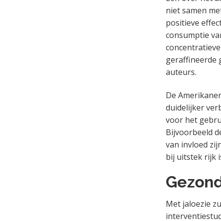
niet samen me
positieve effe
consumptie va
concentratieve
geraffineerde 
auteurs.
De Amerikanen 
duidelijker ve
voor het gebru
Bijvoorbeeld d
van invloed zi
bij uitstek rij
Gezond
Met jaloezie 
interventiestu