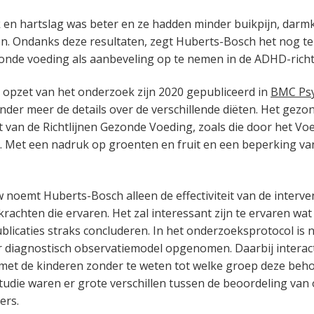
en hartslag was beter en ze hadden minder buikpijn, darm
. Ondanks deze resultaten, zegt Huberts-Bosch het nog te
nde voeding als aanbeveling op te nemen in de ADHD-richtl
e opzet van het onderzoek zijn 2020 gepubliceerd in
BMC Psy
nder meer de details over de verschillende diëten. Het gezon
t van de Richtlijnen Gezonde Voeding, zoals die door het V
t. Met een nadruk op groenten en fruit en een beperking 
w noemt Huberts-Bosch alleen de effectiviteit van de interve
rachten die ervaren. Het zal interessant zijn te ervaren wat
ublicaties straks concluderen. In het onderzoeksprotocol is 
r diagnostisch observatiemodel opgenomen. Daarbij interac
et de kinderen zonder te weten tot welke groep deze beho
udie waren er grote verschillen tussen de beoordeling van 
ers.