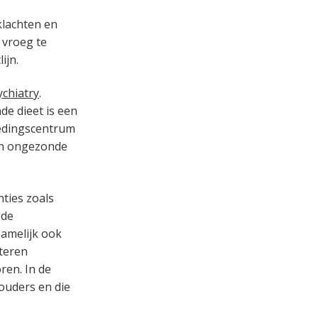
klachten en
 vroeg te
ijn.
chiatry
.
de dieet is een
oedingscentrum
van ongezonde
nties zoals
 de
namelijk ook
teren
ren. In de
ouders en die