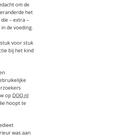
edacht om de
veranderde het
die – extra –
 in de voeding.
 stuk voor stuk
ie bij het kind
een
bruikelijke
erzoekers
iew op
DOQ.nl
ie hoopt te
edieet
erieur was aan