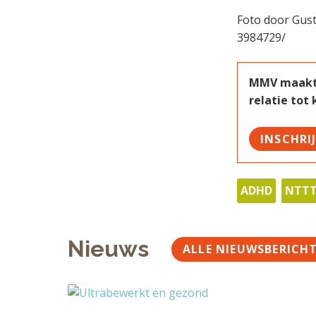
Foto door Gust
3984729/
MMV maakt w
relatie tot
INSCHRI
ADHD
NTT
Nieuws
ALLE NIEUWSBERICH