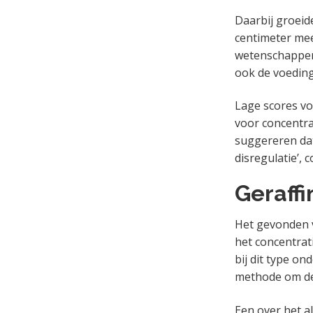
Daarbij groeid
centimeter mee
wetenschappers
ook de voeding
Lage scores vo
voor concentra
suggereren da
disregulatie’, 
Geraff
Het gevonden v
het concentrat
bij dit type o
methode om de 
Een over het a