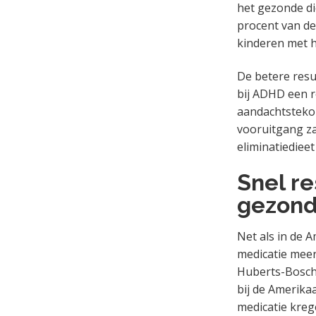
het gezonde di
procent van de
kinderen met he
De betere resul
bij ADHD een r
aandachtstekor
vooruitgang za
eliminatiediee
Snel r
gezond
Net als in de A
medicatie meer
Huberts-Bosch 
bij de Amerika
medicatie kreg