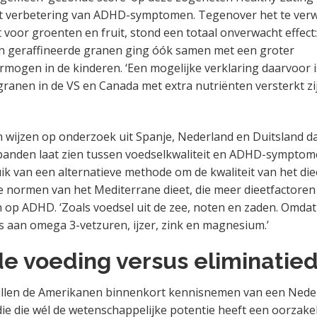
t verbetering van ADHD-symptomen. Tegenover het te ver
ct voor groenten en fruit, stond een totaal onverwacht effec
n geraffineerde granen ging óók samen met een groter
rmogen in de kinderen. ‘Een mogelijke verklaring daarvoor i
granen in de VS en Canada met extra nutriënten versterkt zi
wijzen op onderzoek uit Spanje, Nederland en Duitsland da
rbanden laat zien tussen voedselkwaliteit en ADHD-symptome
ik van een alternatieve methode om de kwaliteit van het di
e normen van het Mediterrane dieet, die meer dieetfactoren
jn op ADHD. ‘Zoals voedsel uit de zee, noten en zaden. Omda
k is aan omega 3-vetzuren, ijzer, zink en magnesium.’
e voeding versus eliminatied
zullen de Amerikanen binnenkort kennisnemen van een Nede
die die wél de wetenschappelijke potentie heeft een oorzake