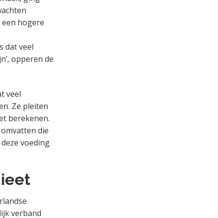
wachten
t: een hogere
s dat veel
jn’, opperen de
t veel
n. Ze pleiten
eet berekenen.
 omvatten die
t deze voeding
ieet
rlandse
lijk verband