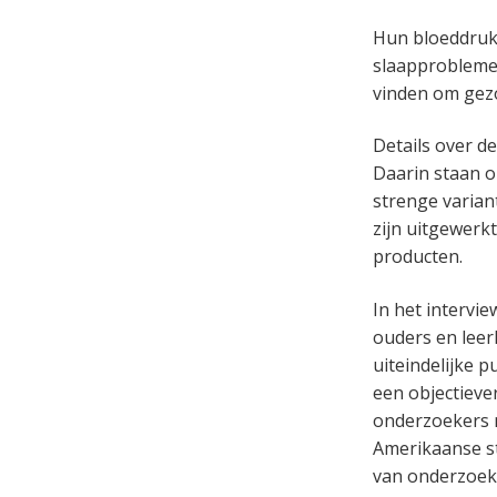
Hun bloeddruk 
slaapproblemen
vinden om gezo
Details over d
Daarin staan o
strenge varian
zijn uitgewerk
producten.
In het intervie
ouders en leerk
uiteindelijke p
een objectieve
onderzoekers m
Amerikaanse st
van onderzoek