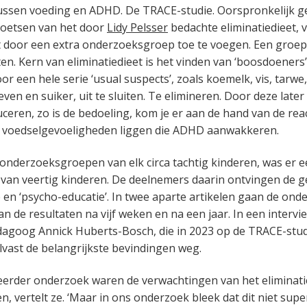
ussen voeding en ADHD. De TRACE-studie. Oorspronkelijk g
e toetsen van het door
Lidy Pelsser
bedachte eliminatiedieet, 
t door een extra onderzoeksgroep toe te voegen. Een groep 
en. Kern van eliminatiedieet is het vinden van ‘boosdoeners’
r een hele serie ‘usual suspects’, zoals koemelk, vis, tarwe,
ven en suiker, uit te sluiten. Te elimineren. Door deze later
ceren, zo is de bedoeling, kom je er aan de hand van de react
e voedselgevoeligheden liggen die ADHD aanwakkeren.
onderzoeksgroepen van elk circa tachtig kinderen, was er 
van veertig kinderen. De deelnemers daarin ontvingen de ge
e en ‘psycho-educatie’. In twee aparte artikelen gaan de ond
an de resultaten na vijf weken en na een jaar. In een interv
agoog Annick Huberts-Bosch, die in 2023 op de TRACE-stud
vast de belangrijkste bevindingen weg.
erder onderzoek waren de verwachtingen van het eliminati
 vertelt ze. ‘Maar in ons onderzoek bleek dat dit niet sup