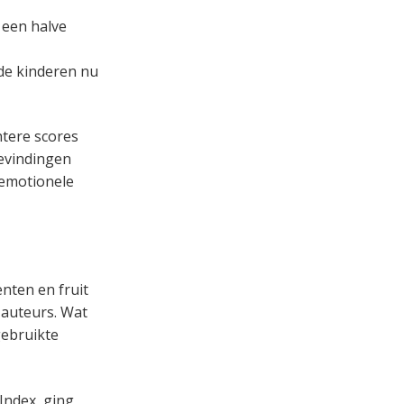
 een halve
de kinderen nu
htere scores
bevindingen
 emotionele
nten en fruit
 auteurs. Wat
gebruikte
Index, ging