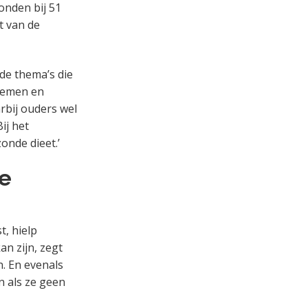
onden bij 51
t van de
 de thema’s die
blemen en
rbij ouders wel
ij het
onde dieet.’
re
t, hielp
n zijn, zegt
. En evenals
n als ze geen