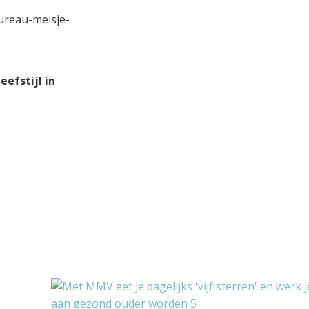
ureau-meisje-
efstijl in