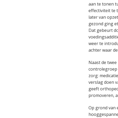
aan te tonen t
effectiviteit t
later van opze
gezond ging et
Dat gebeurt doo
voedingsadditie
weer te introdu
achter waar d
Naast de twee 
controlegroep 
zorg: medicati
verslag doen v
geeft orthoped
promoveren, al
Op grond van e
hooggespannen,