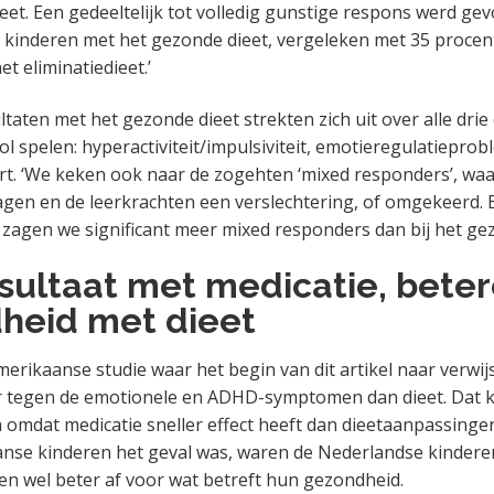
eet. Een gedeeltelijk tot volledig gunstige respons werd gev
 kinderen met het gezonde dieet, vergeleken met 35 procen
t eliminatiedieet.’
taten met het gezonde dieet strekten zich uit over alle drie
ol spelen: hyperactiviteit/impulsiviteit, emotieregulatiepro
t. ‘We keken ook naar de zogehten ‘mixed responders’, waa
gen en de leerkrachten een verslechtering, of omgekeerd. B
t zagen we significant meer mixed responders dan bij het gez
esultaat met medicatie, bete
heid met dieet
merikaanse studie waar het begin van dit artikel naar verwijs
 tegen de emotionele en ADHD-symptomen dan dieet. Dat ka
omdat medicatie sneller effect heeft dan dieetaanpassingen
anse kinderen het geval was, waren de Nederlandse kindere
en wel beter af voor wat betreft hun gezondheid.