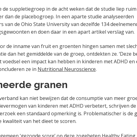
e de suppletiegroep in de acht weken dat de studie liep ruim
r dan de placebogroep. In een aparte studie analyseerden
 van de Ohio State University van dezelfde 134 deelnemen
sgewoonten en doen daar in een apart artikel verslag van.
or de inname van fruit en groenten hingen samen met slec
tie dan het gemiddelde van de groep, ontdekten ze. ‘Deze 
t voedsel een impact kan hebben in kinderen met ADHD en
concluderen ze in
Nutritional Neuroscience
.
ineerde granen
erband kan niet bewijzen dat de consumptie van meer groe
ievermogen van kinderen met ADHD verbetert, schrijven de
nderzoek een standaard opmerking is. Problematischer is de 
kwaliteit van het dieet te scoren.
lgemeen ‘gezonde score’ op deze zogeheten Healthy Eating 