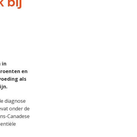
 bij
 in
groenten en
voeding als
jn.
 de diagnose
vat onder de
ans-Canadese
entiële