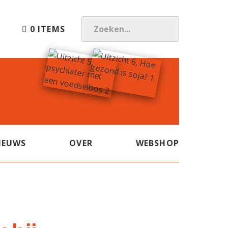
0 ITEMS
Z
O
E
K
E
N
.
.
.
IEUWS
OVER
WEBSHOP