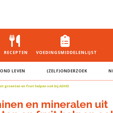
RECEPTEN
VOEDINGS
MIDDELENLIJST
ZOND LEVEN
(ZELF)ONDERZOEK
N
uit groenten en fruit helpen ook bij ADHD
inen en mineralen uit