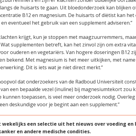
langs de huisarts te gaan. Uit bloedonderzoek kan blijken o
ncentratie B12 en magnesium. De huisarts of diëtist kan het
 en eventueel het gebruik van een supplement adviseren.”
e klachten krijgt, kun je stoppen met maagzuurremmers, maar 
. Wat supplementen betreft, kan het zinvol zijn om extra vit
oor ouderen en vegetariërs. Van hogere doseringen B12 zi
ten bekend. Met magnesium is het meer uitkijken, met name 
rwerking. Dit is iets wat je niet direct merkt.”
hoopvol dat onderzoekers van de Radboud Universiteit cons
van een bepaalde vezel (inuline) bij magnesiumtekort zou 
e kunnen toepassen, is veel meer onderzoek nodig. Overleg 
een deskundige voor je begint aan een supplement.”
ekelijks een selectie uit het nieuws over voeding en le
 kanker en andere medische condities.