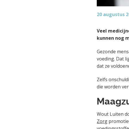
20 augustus 2
Veel medicijn
kunnen nog me
Gezonde mensen
voeding. Dat l
dat ze voldoen
Zelfs onschuld
die worden ver
Maagz
Wout Luiten d
Zorg
promotieo
voedingsstoffe