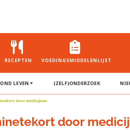
RECEPTEN
VOEDINGS
MIDDELENLIJST
ZOND LEVEN
(ZELF)ONDERZOEK
NI
etekort door medicijnen
inetekort door medici