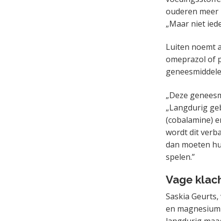
ouderen meer r
„Maar niet ied
Luiten noemt 
omeprazol of p
geneesmiddelen
„Deze geneesmi
„Langdurig ge
(cobalamine) 
wordt dit verba
dan moeten hui
spelen.”
Vage klach
Saskia Geurts,
en magnesium l
langdurig maag