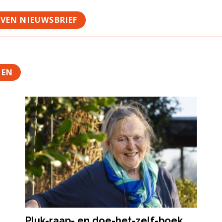
JVEN NIEUWSBRIEF
TEN
Pluk-raap- en doe-het-zelf-boek