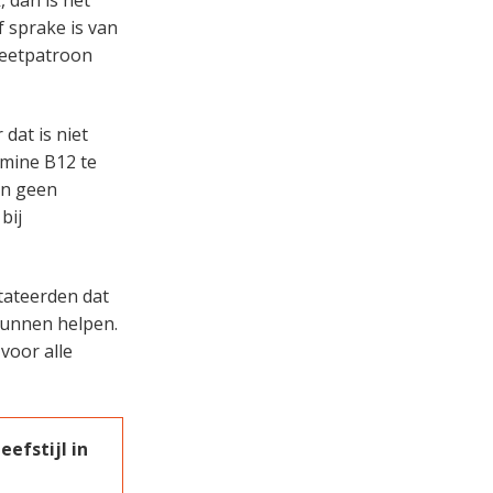
f sprake is van
 eetpatroon
dat is niet
amine B12 te
jn geen
bij
tateerden dat
kunnen helpen.
voor alle
efstijl in