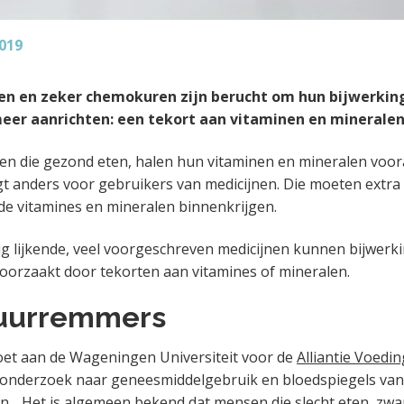
019
en en zeker chemokuren zijn berucht om hun bijwerkin
er aanrichten: een tekort aan vitaminen en mineralen
 die gezond eten, halen hun vitaminen en mineralen voora
igt anders voor gebruikers van medicijnen. Die moeten extra
de vitamines en mineralen binnenkrijgen.
ig lijkende, veel voorgeschreven medicijnen kunnen bijwerk
oorzaakt door tekorten aan vitamines of mineralen.
uurremmers
oet aan de Wageningen Universiteit voor de
Alliantie Voedin
nderzoek naar geneesmiddelgebruik en bloedspiegels van
n. „Het is algemeen bekend dat mensen die slecht eten, zw