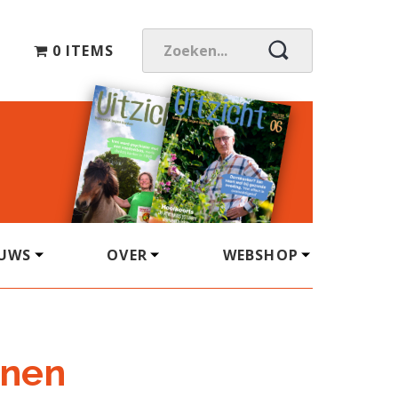
0 ITEMS
Z
O
E
K
E
N
.
.
.
EUWS
OVER
WEBSHOP
jnen