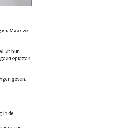
gen. Maar ze
.
l uit hun
 goed opletten
ingen geven,
g in de
angeren en