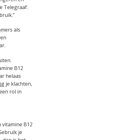
e Telegraaf.
bruik.”
mers als
ven
ar.
iten.
amine B12
ar helaas
jg je klachten,
en rol in
n vitamine B12
Gebruik je
 dan is het