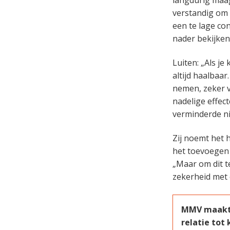
verstandig om 
een te lage co
nader bekijken
Luiten: „Als j
altijd haalbaar
nemen, zeker v
nadelige effec
verminderde nie
Zij noemt het 
het toevoegen 
„Maar om dit t
zekerheid met 
MMV maakt w
relatie tot