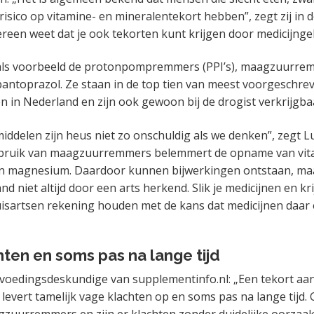
isico op vitamine- en mineralentekort hebben”, zegt zij in d
ereen weet dat je ook tekorten kunt krijgen door medicijnge
als voorbeeld de protonpompremmers (PPI’s), maagzuurrem
antoprazol. Ze staan in de top tien van meest voorgeschre
 in Nederland en zijn ook gewoon bij de drogist verkrijgba
ddelen zijn heus niet zo onschuldig als we denken”, zegt Lu
bruik van maagzuurremmers belemmert de opname van vit
en magnesium. Daardoor kunnen bijwerkingen ontstaan, ma
nd niet altijd door een arts herkend. Slik je medicijnen en kri
sartsen rekening houden met de kans dat medicijnen daar e
ten en soms pas na lange tijd
 voedingsdeskundige van supplementinfo.nl: „Een tekort aa
evert tamelijk vage klachten op en soms pas na lange tijd. 
zuurremmers en zijn er klachten zonder duidelijke oorzaak,