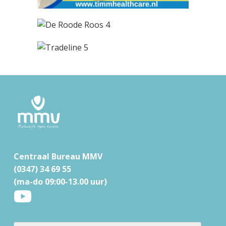
F
o
o
t
Centraal Bureau MMV
e
(0347) 34 69 55
r
(ma-do 09:00-13.00 uur)