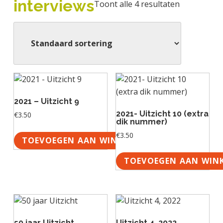
interviews
Toont alle 4 resultaten
a
o
k
j
v
u
s
k
i
d
t
t
g
e
a
g
t
e
i
n
e
k
2021 – Uitzicht 9
a
2021- Uitzicht 10 (extra
€
3.50
dik nummer)
n
€
3.50
k
TOEVOEGEN AAN WINKELWAGEN
e
TOEVOEGEN AAN WIN
r
50 jaar Uitzicht
Uitzicht 4, 2022