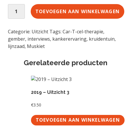
2
TOEVOEGEN AAN WINKELWAGEN
0
2
1
Categorie:
Uitzicht
Tags:
Car-T-cel-therapie
,
-
gember
,
interviews
,
kankerervaring
,
kruidentuin
,
U
lijnzaad
,
Muskiet
i
t
Gerelateerde producten
z
i
c
h
2019 – Uitzicht 3
t
9
€
3.50
a
a
TOEVOEGEN AAN WINKELWAGEN
n