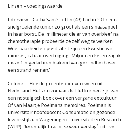
g
a
o
k
Linzen – voedingswaarde
e
v
u
s
n
i
d
t
Interview – Cathy Samé Lottin (49) had in 2017 een
k
g
snelgroeiende tumor zo groot als een sinaasappel
a
a
in haar borst. De millimeter die er van overbleef na
n
t
chemotherapie probeerde ze zelf weg te werken.
k
i
Weerbaarheid en positiviteit zijn een kwestie van
e
e
mindset, is haar overtuiging. ‘Miljoenen keren zag ik
r
mezelf in gedachten blakend van gezondheid over
een strand rennen.’
Column – Hoe de groenteboer verdween uit
Nederland. Het zou zomaar de titel kunnen zijn van
een nostalgisch boek over een vergane eetcultuur.
Of van Maartje Poelmans memoires. Poelman is
universitair hoofddocent Consumptie en gezonde
levensstijl aan Wageningen Universiteit en Research
(WUR). Recentelijk bracht ze weer verslag¹ uit over