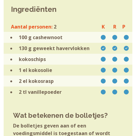
Ingrediënten
Aantal personen:
2
K
R
P
100 g
cashewnoot
130 g geweekt
havervlokken
kokoschips
1 el
kokosolie
2 el
kokosrasp
2 tl
vanillepoeder
Wat betekenen de bolletjes?
De bolletjes geven aan of een
voedingsmiddel is toegestaan of wordt