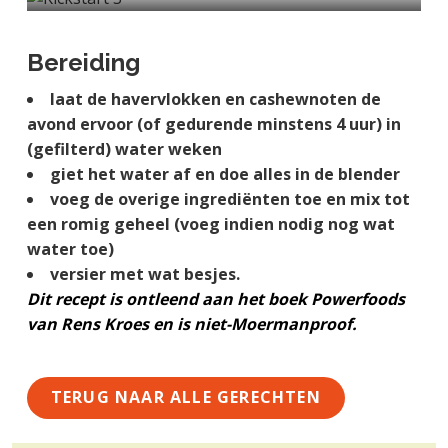
a
o
k
j
v
u
s
k
Bereiding
i
d
t
t
g
laat de havervlokken en cashewnoten de
e
a
avond ervoor (of gedurende minstens 4 uur) in
g
t
(gefilterd) water weken
e
i
giet het water af en doe alles in de blender
n
e
voeg de overige ingrediënten toe en mix tot
k
een romig geheel (voeg indien nodig nog wat
a
water toe)
n
versier met wat besjes.
k
Dit recept is ontleend aan het boek Powerfoods
e
van Rens Kroes en is niet-Moermanproof.
r
TERUG NAAR ALLE GERECHTEN